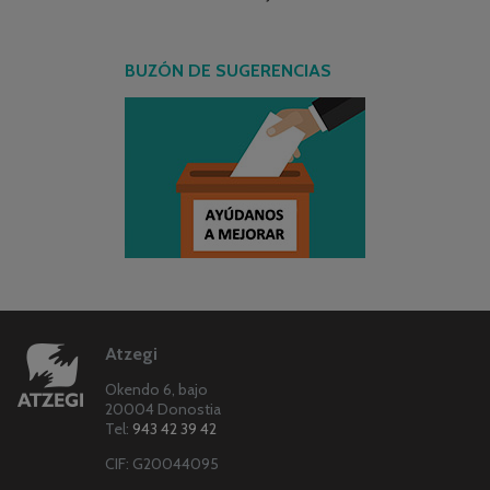
BUZÓN DE SUGERENCIAS
Atzegi
Okendo 6, bajo
20004 Donostia
Tel:
943 42 39 42
CIF: G20044095