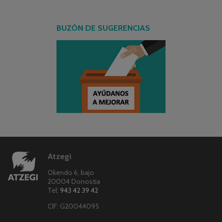
BUZÓN DE SUGERENCIAS
Atzegi
Okendo 6, bajo
20004 Donostia
Tel:
943 42 39 42
CIF: G20044095