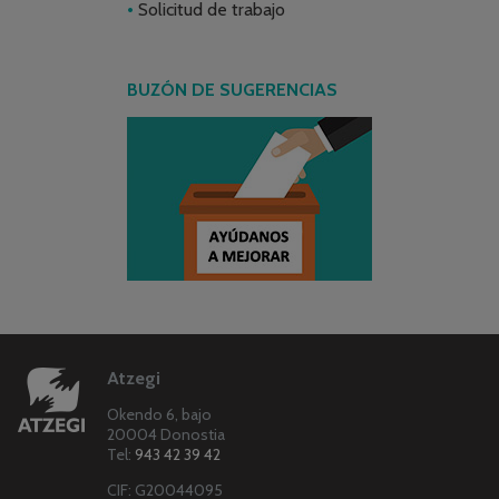
Solicitud de trabajo
BUZÓN DE SUGERENCIAS
Atzegi
Okendo 6, bajo
20004 Donostia
Tel:
943 42 39 42
CIF: G20044095