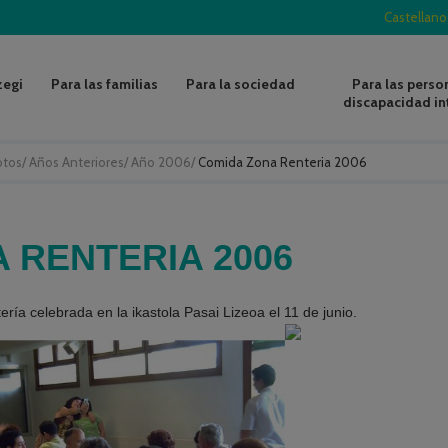
Castellano
zegi
Para las familias
Para la sociedad
Para las perso
discapacidad in
otos
/
Años Anteriores
/
Año 2006
/
Comida Zona Renteria 2006
 RENTERIA 2006
ría celebrada en la ikastola Pasai Lizeoa el 11 de junio.