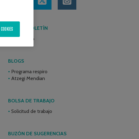
ÚLTIMO BOLETÍN
 COOKIES
Junio 2026
BLOGS
Programa respiro
Atzegi Mendian
BOLSA DE TRABAJO
Solicitud de trabajo
BUZÓN DE SUGERENCIAS