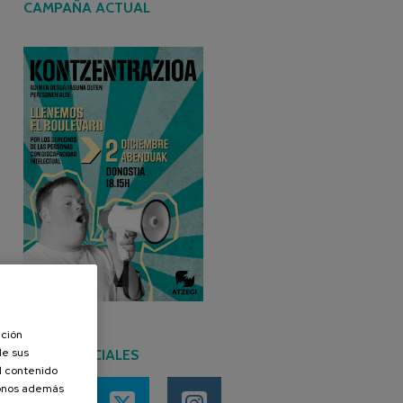
CAMPAÑA ACTUAL
ación
de sus
REDES SOCIALES
el contenido
donos además