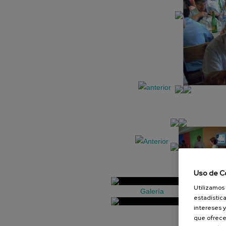
Uso de C
Utilizamos 
Galería
estadística
intereses y
que ofrece