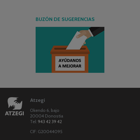
BUZÓN DE SUGERENCIAS
Atzegi
Okendo 6, bajo
20004 Donostia
Tel:
943 42 39 42
CIF: G20044095