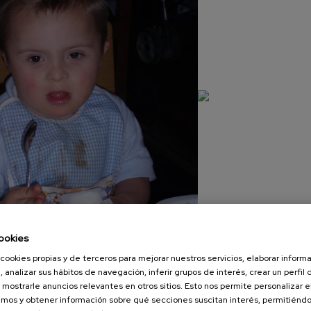
ookies
cookies propias y de terceros para mejorar nuestros servicios, elaborar inform
, analizar sus hábitos de navegación, inferir grupos de interés, crear un perfil 
 mostrarle anuncios relevantes en otros sitios. Esto nos permite personalizar 
comida padres nuevos (12)
mos y obtener información sobre qué secciones suscitan interés, permitién