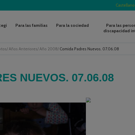
Castellano
zegi
Para las familias
Para la sociedad
Para las perso
discapacidad in
otos
/
Años Anteriores
/
Año 2008
/
Comida Padres Nuevos. 07.06.08
ES NUEVOS. 07.06.08