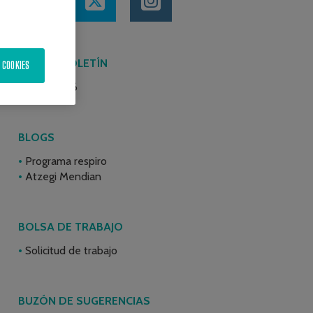
ÚLTIMO BOLETÍN
 COOKIES
Junio 2026
BLOGS
Programa respiro
Atzegi Mendian
BOLSA DE TRABAJO
Solicitud de trabajo
BUZÓN DE SUGERENCIAS