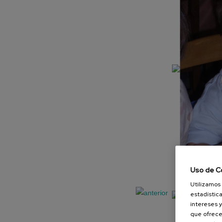
Uso de C
Utilizamos 
estadística
intereses y
que ofrece