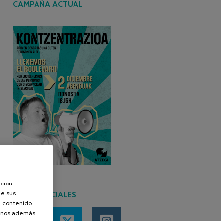
CAMPAÑA ACTUAL
ación
de sus
REDES SOCIALES
el contenido
donos además