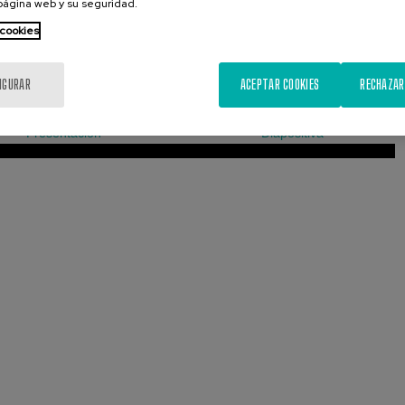
 página web y su seguridad.
 cookies
IGURAR
ACEPTAR COOKIES
RECHAZAR
Presentación
Diapositiva