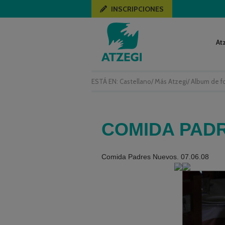
INSCRIPCIONES
At
ESTÁ EN:
Castellano
/
Más Atzegi
/
Album de f
COMIDA PADR
Comida Padres Nuevos. 07.06.08