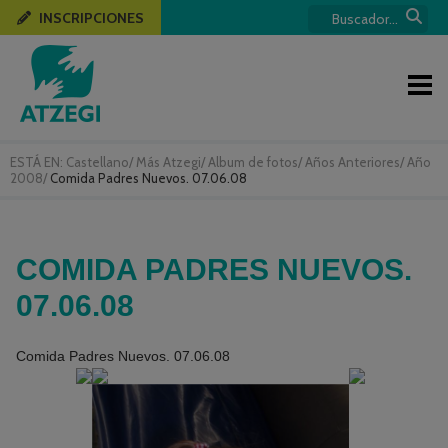
INSCRIPCIONES
ESTÁ EN:
Castellano
/
Más Atzegi
/
Album de fotos
/
Años Anteriores
/
Año
2008
/
Comida Padres Nuevos. 07.06.08
COMIDA PADRES NUEVOS.
07.06.08
Comida Padres Nuevos. 07.06.08