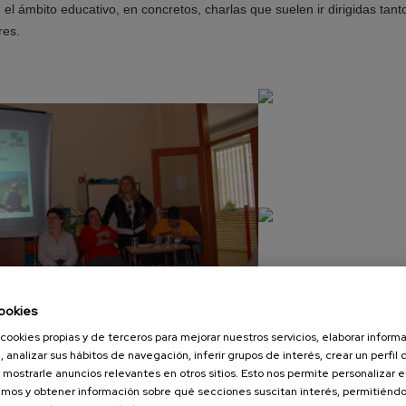
n el ámbito educativo, en concretos, charlas que suelen ir dirigidas tant
res.
ookies
cookies propias y de terceros para mejorar nuestros servicios, elaborar inform
Ikastola Landaberri 2
, analizar sus hábitos de navegación, inferir grupos de interés, crear un perfil 
 mostrarle anuncios relevantes en otros sitios. Esto nos permite personalizar 
mos y obtener información sobre qué secciones suscitan interés, permitién