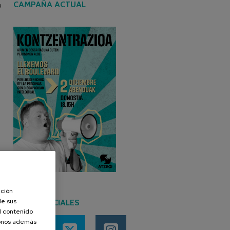
CAMPAÑA ACTUAL
o
ación
de sus
REDES SOCIALES
el contenido
donos además