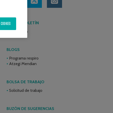
ÚLTIMO BOLETÍN
 COOKIES
Junio 2026
BLOGS
Programa respiro
Atzegi Mendian
BOLSA DE TRABAJO
Solicitud de trabajo
BUZÓN DE SUGERENCIAS