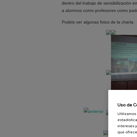
dentro del trabajo de sensibilización e
a alumnos como profesores como pad
Podéis ver algunas fotos de la charla.
Uso de C
Utilizamos 
estadística
intereses y
que ofrece