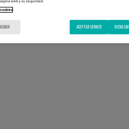
 página web y su seguridad.
 cookies
IGURAR
ACEPTAR COOKIES
RECHAZAR
Presentación
Diapositiva