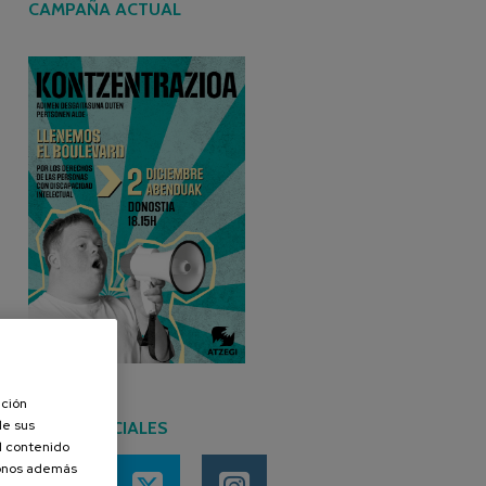
CAMPAÑA ACTUAL
ación
de sus
REDES SOCIALES
el contenido
donos además