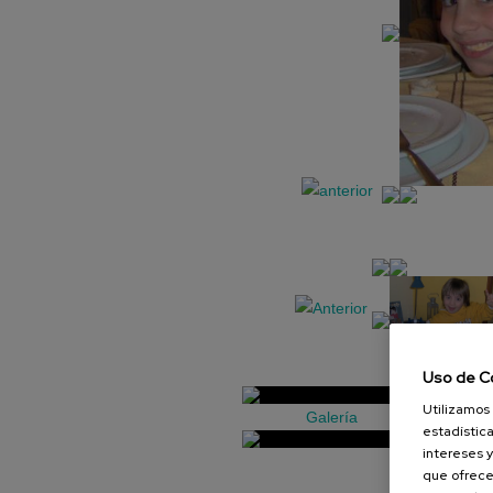
Uso de C
Utilizamos 
Galería
estadística
intereses y
que ofrece