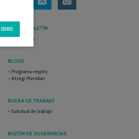
ÚLTIMO BOLETÍN
 COOKIES
Junio 2026
BLOGS
Programa respiro
Atzegi Mendian
BOLSA DE TRABAJO
Solicitud de trabajo
BUZÓN DE SUGERENCIAS