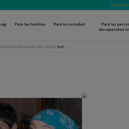
Castellano
zegi
Para las familias
Para la sociedad
Para las perso
discapacidad in
otos
/
Años Anteriores
/
Año 2006
/
Axel