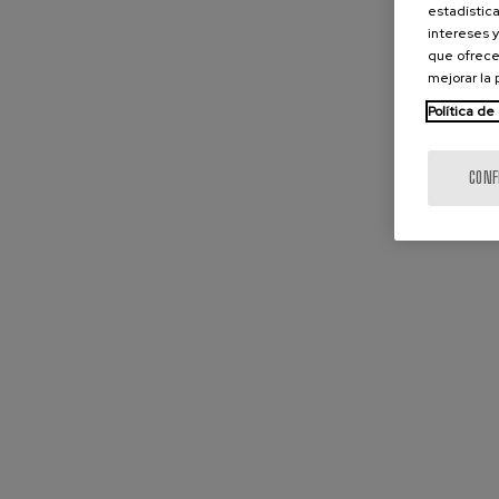
estadística
intereses y
que ofrece
mejorar la
Política de
CONF