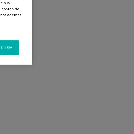
de sus
el contenido
donos además
 COOKIES