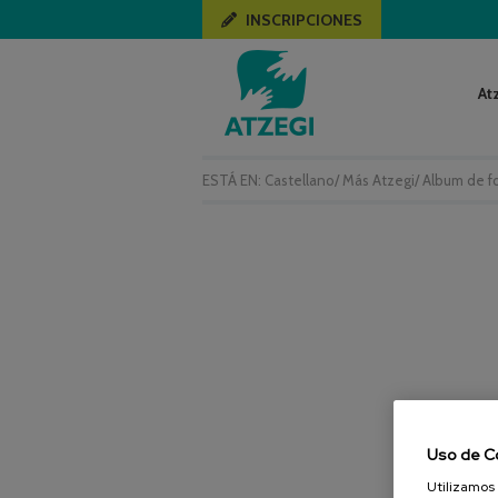
INSCRIPCIONES
At
ESTÁ EN:
Castellano
/
Más Atzegi
/
Album de f
Uso de C
Utilizamos 