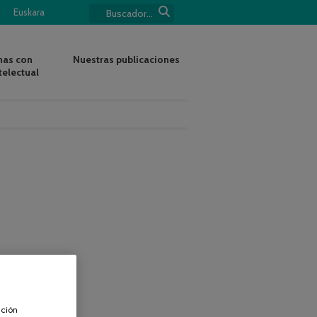
Euskara
nas con
Nuestras publicaciones
telectual
ación