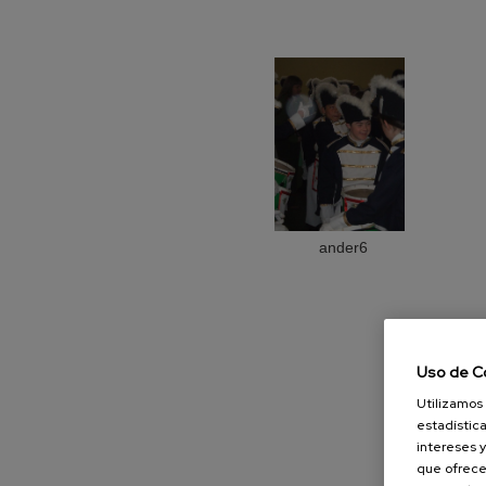
ander6
Uso de C
Utilizamos 
estadística
intereses y
que ofrece