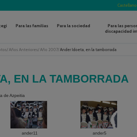
Castellano
zegi
Para las familias
Para la sociedad
Para las perso
discapacidad in
otos
/
Años Anteriores
/
Año 2007
/
Ander Idoeta, en la tamborrada
A, EN LA TAMBORRADA
a de Azpeitia
ander11
ander5