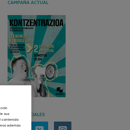
CAMPAÑA ACTUAL
ación
de sus
REDES SOCIALES
el contenido
donos además