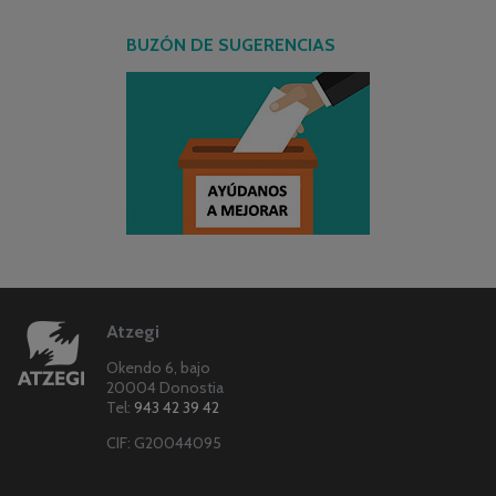
BUZÓN DE SUGERENCIAS
Atzegi
Okendo 6, bajo
20004 Donostia
Tel:
943 42 39 42
CIF: G20044095