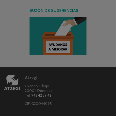
BUZÓN DE SUGERENCIAS
Atzegi
Okendo 6, bajo
20004 Donostia
Tel:
943 42 39 42
CIF: G20044095