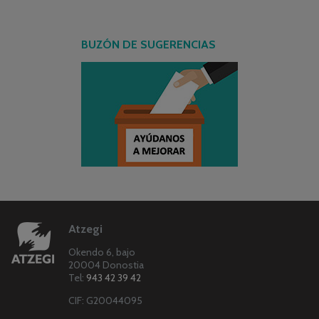
BUZÓN DE SUGERENCIAS
Atzegi
Okendo 6, bajo
20004 Donostia
Tel:
943 42 39 42
CIF: G20044095