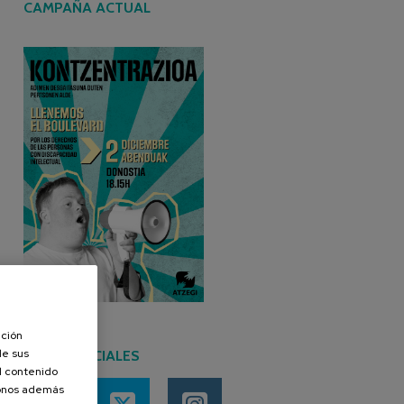
CAMPAÑA ACTUAL
ación
de sus
REDES SOCIALES
el contenido
donos además