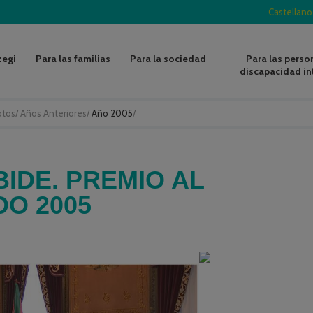
Castellano
zegi
Para las familias
Para la sociedad
Para las perso
discapacidad in
otos
/
Años Anteriores
/
Año 2005
/
IDE. PREMIO AL
O 2005