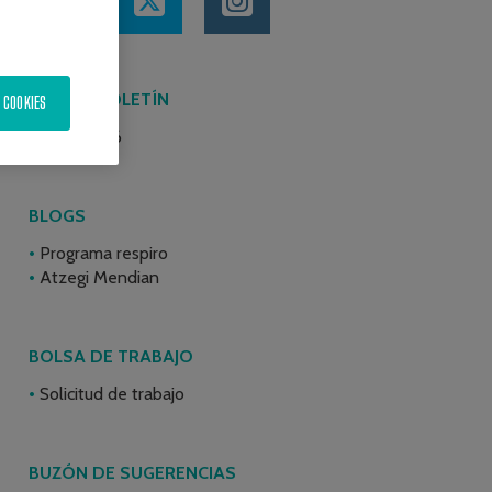
ÚLTIMO BOLETÍN
 COOKIES
Junio 2026
BLOGS
Programa respiro
Atzegi Mendian
BOLSA DE TRABAJO
Solicitud de trabajo
BUZÓN DE SUGERENCIAS