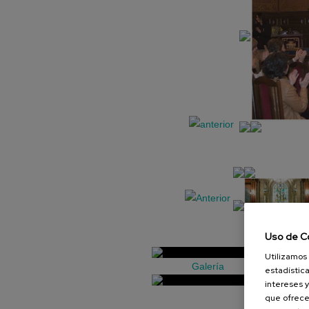
Uso de C
Utilizamos 
Galería
estadística
intereses y
que ofrece