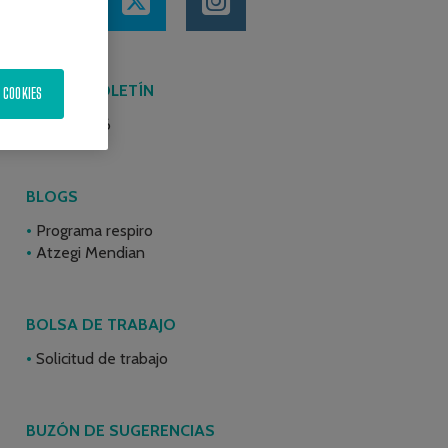
ÚLTIMO BOLETÍN
 COOKIES
Junio 2026
BLOGS
Programa respiro
Atzegi Mendian
BOLSA DE TRABAJO
Solicitud de trabajo
BUZÓN DE SUGERENCIAS