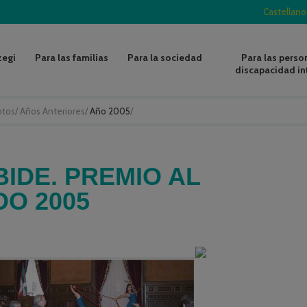
Castellano
zegi
Para las familias
Para la sociedad
Para las perso
discapacidad in
otos
/
Años Anteriores
/
Año 2005
/
IDE. PREMIO AL
O 2005