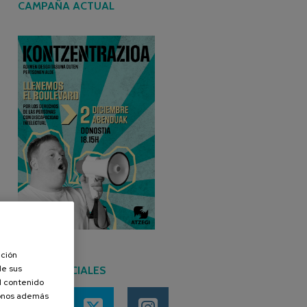
CAMPAÑA ACTUAL
ación
de sus
REDES SOCIALES
el contenido
donos además