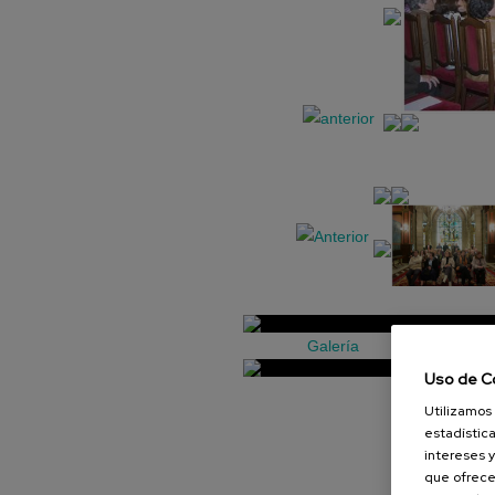
Galería
Uso de C
Utilizamos 
estadística
intereses y
que ofrece