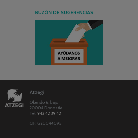
BUZÓN DE SUGERENCIAS
Atzegi
Okendo 6, bajo
20004 Donostia
Tel:
943 42 39 42
CIF: G20044095