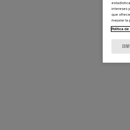
estadística
intereses y
que ofrece
mejorar la
Política de
CONF