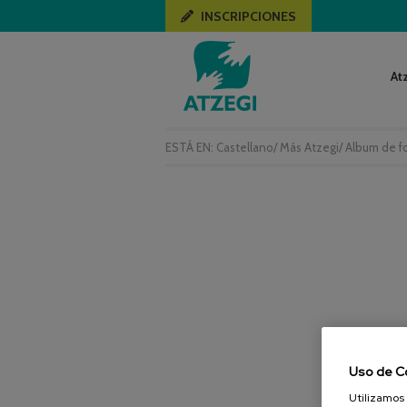
INSCRIPCIONES
At
ESTÁ EN:
Castellano
/
Más Atzegi
/
Album de f
Uso de C
Utilizamos 