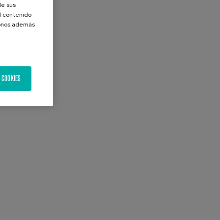
de sus
el contenido
donos además
 COOKIES