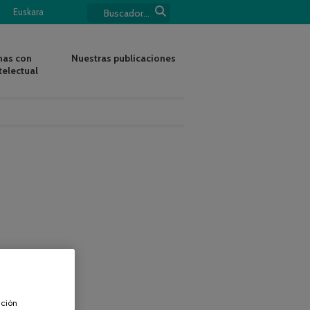
Euskara
nas con
Nuestras publicaciones
telectual
ación