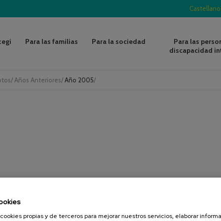
Castellano
zegi
Para las familias
Para la sociedad
Para las perso
discapacidad in
otos
/
Años Anteriores
/
Año 2005
/
ookies
cookies propias y de terceros para mejorar nuestros servicios, elaborar inform