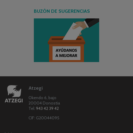
BUZÓN DE SUGERENCIAS
Atzegi
Okendo 6, bajo
20004 Donostia
Tel:
943 42 39 42
CIF: G20044095