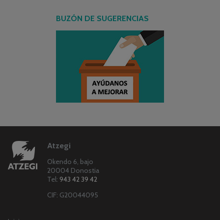
BUZÓN DE SUGERENCIAS
Atzegi
Okendo 6, bajo
20004 Donostia
Tel:
943 42 39 42
CIF: G20044095