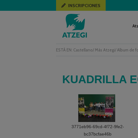
INSCRIPCIONES
At
ESTÁ EN:
Castellano
/
Más Atzegi
/
Album de f
KUADRILLA E
3771eb96-69cd-4f72-9fe2-
bc37bcfae46b