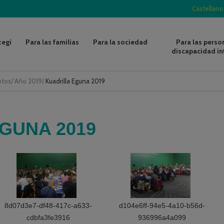
Castellano
zegi
Para las familias
Para la sociedad
Para las perso
discapacidad in
otos
/
Año 2019
/
Kuadrilla Eguna 2019
GUNA 2019
8d07d3e7-df48-417c-a633-
d104e6ff-94e5-4a10-b56d-
cdbfa3fe3916
936996a4a099