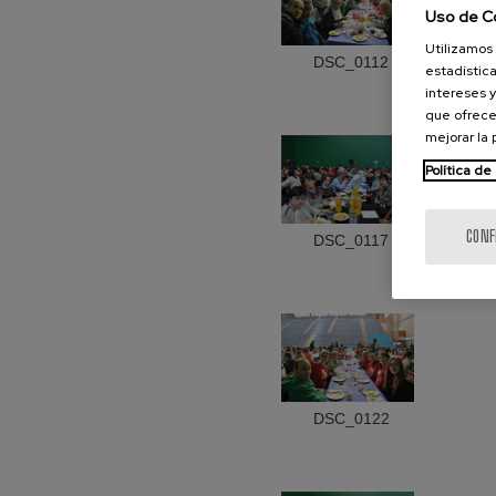
Uso de C
Utilizamos 
DSC_0112
estadística
intereses y
que ofrece
mejorar la
Política de
CONF
DSC_0117
DSC_0122