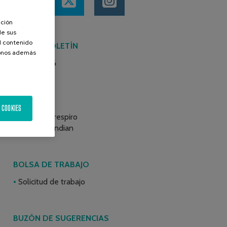
ación
de sus
el contenido
ÚLTIMO BOLETÍN
donos además
Junio 2026
BLOGS
 COOKIES
Programa respiro
Atzegi Mendian
BOLSA DE TRABAJO
Solicitud de trabajo
BUZÓN DE SUGERENCIAS