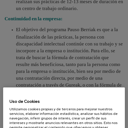
realizan sus prácticas de 12-13 meses de duración en
un centro de trabajo ordinario.
Continuidad en la empresa:
El objetivo del programa Pauso Berriak es que a la
finalización de las prácticas, la persona con
discapacidad intelectual continúe con su trabajo y se
incorpore a la empresa o institución. Para ello, se
trata de buscar la fórmula de contratación que
resulte más beneficiosa, tanto para la persona como
para la empresa o institución, bien sea por medio de
una contratación directa, por medio de una
contratación a través de Gureak, o con la fórmula de
régimen ocupacional en empresa ordinaria.
Uso de Cookies
Para ampliar la información podéis hacer clic en la
siguiente dirección:
www.pausoberriak.net
Utilizamos cookies propias y de terceros para mejorar nuestros
servicios, elaborar información estadística, analizar sus hábitos de
navegación, inferir grupos de interés, crear un perfil de sus
intereses y mostrarle anuncios relevantes en otros sitios. Esto nos
permite personalizar el contenido que ofrecemos y obtener