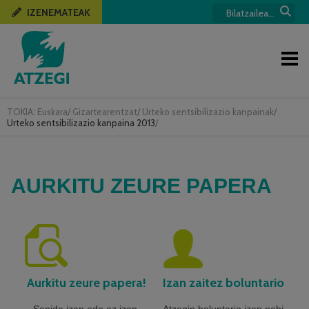
IZENEMATEAK
TOKIA:
Euskara
/
Gizartearentzat
/
Urteko sentsibilizazio kanpainak
/
Urteko sentsibilizazio kanpaina 2013
/
AURKITU ZEURE PAPERA
Aurkitu zeure papera!
Izan zaitez boluntario