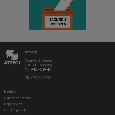
Atzegi
Okendo 6, behea
20004 Donostia
Tel:
943 42 39 42
IFK: G20044095
Hasiera
Harremanetarako
Lege oharra
Cookie politika