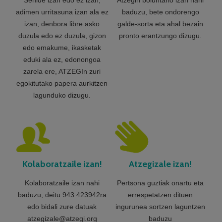
Senide izan edo ez izan,
Atzegin boluntario izan nahi
adimen urritasuna izan ala ez
baduzu, bete ondorengo
izan, denbora libre asko
galde-sorta eta ahal bezain
duzula edo ez duzula, gizon
pronto erantzungo dizugu.
edo emakume, ikasketak
eduki ala ez, edonongoa
zarela ere, ATZEGIn zuri
egokitutako papera aurkitzen
lagunduko dizugu.
Kolaboratzaile izan!
Atzegizale izan!
Kolaboratzaile izan nahi
Pertsona guztiak onartu eta
baduzu, deitu 943 423942ra
errespetatzen dituen
edo bidali zure datuak
ingurunea sortzen laguntzen
atzegizale@atzegi.org
baduzu