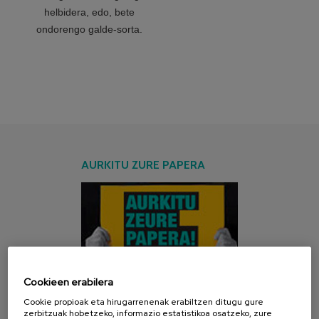
helbidera, edo, bete
ondorengo galde-sorta.
AURKITU ZURE PAPERA
Cookieen erabilera
Cookie propioak eta hirugarrenenak erabiltzen ditugu gure
AZKEN KANPAINA
zerbitzuak hobetzeko, informazio estatistikoa osatzeko, zure