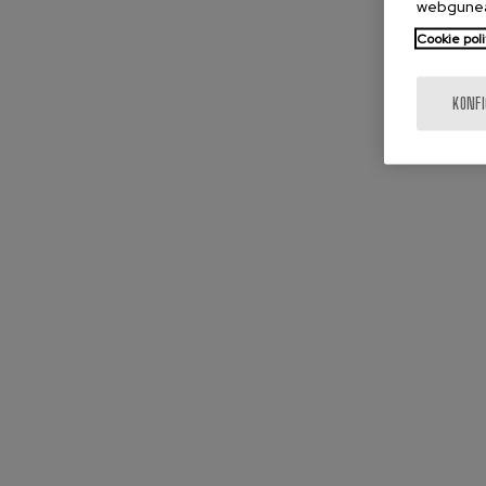
webgunea
Cookie poli
KONF