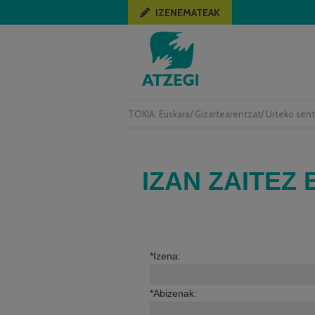
IZENEMATEAK
TOKIA:
Euskara
/
Gizartearentzat
/
Urteko sent
IZAN ZAITEZ
*Izena:
*Abizenak: