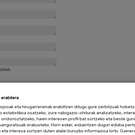
zkiak.
erabilera
katutako atalak derrigorrez bete behar dituzu.
opioak eta hirugarrenenak erabiltzen ditugu gure zerbitzuak hobetz
o estatistikoa osatzeko, zure nabigazio-ohiturak analizatzeko, inter
n ondorioztatzeko, haien interesen profil bat sortzeko eta beste gu
esanguratsuak erakusteko. Horri esker, eskaintzen dugun edukia pert
eta interesa sortzen duten atalei buruzko informazioa lortu. Gainer