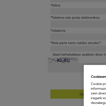
*Adina:
*Telefono edo posta elektronikoa:
*Udalerria:
*Nola parte hartu nahiko zenuke?:
Idatzi behekaldean azaltzen diren hi
Cookieen 
*-rekin mar
Cookie pr
informazi
zein dire
iragarki 
dezakegu 