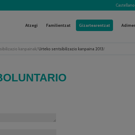
Castellano
Atzegi
Familientzat
Gizartearentzat
Adimen
sibilizazio kanpainak
/
Urteko sentsibilizazio kanpaina 2013
/
 BOLUNTARIO