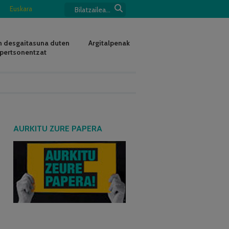
Euskara
 desgaitasuna duten
Argitalpenak
pertsonentzat
AURKITU ZURE PAPERA