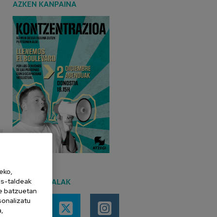
AZKEN KANPAINA
eko,
es-taldeak
SARE SOZIALAK
ne batzuetan
sonalizatu
a,