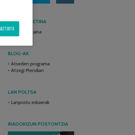
AZKEN BULETINA
BAZTERTU
2026ko ekaina
BLOG-AK
Atseden programa
Atzegi Mendian
LAN POLTSA
Lanpostu eskaerak
IRADOKIZUN POSTONTZIA