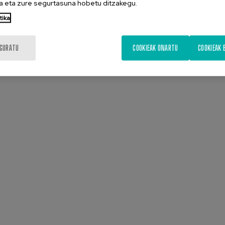
 eta zure segurtasuna hobetu ditzakegu.
tika
IGURATU
COOKIEAK ONARTU
COOKIEAK 