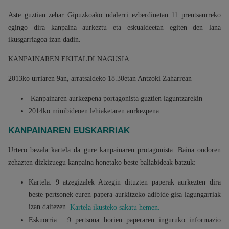
Aste guztian zehar Gipuzkoako udalerri ezberdinetan 11 prentsaurreko
egingo dira kanpaina aurkeztu eta eskualdeetan egiten den lana
ikusgarriagoa izan dadin.
KANPAINAREN EKITALDI NAGUSIA
2013ko urriaren 9an, arratsaldeko 18.30etan Antzoki Zaharrean
Kanpainaren aurkezpena portagonista guztien laguntzarekin
2014ko minibideoen lehiaketaren aurkezpena
KANPAINAREN EUSKARRIAK
Urtero bezala kartela da gure kanpainaren protagonista. Baina ondoren
zehazten dizkizuegu kanpaina honetako beste baliabideak batzuk:
Kartela: 9 atzegizalek Atzegin dituzten paperak aurkezten dira
beste pertsonek euren papera aurkitzeko adibide gisa lagungarriak
izan daitezen.
Kartela ikusteko sakatu hemen.
Eskuorria: 9 pertsona horien paperaren inguruko informazio