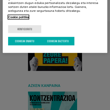
eskaintzen dugun edukia pertsonalizatu dezakegu eta interesa
sortzen duten atalei buruzko informazioa lortu. Gainera,
webgunea eta zure segurtasuna hobetu ditzakegu.
Cookie politika
KONFIGURATU
AURKITU ZURE PAPERA
COOKIEAK ONARTU
COOKIEAK BAZTERTU
AZKEN KANPAINA