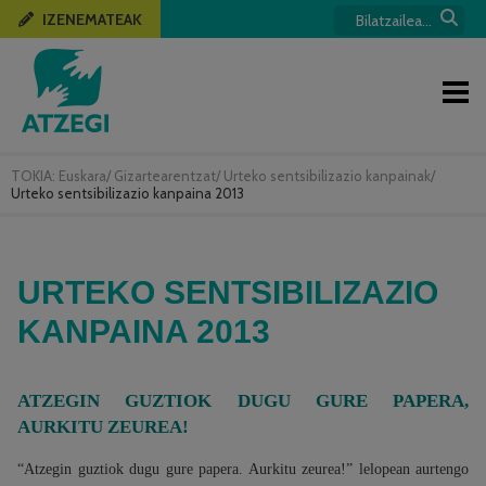
IZENEMATEAK
TOKIA:
Euskara
/
Gizartearentzat
/
Urteko sentsibilizazio kanpainak
/
Urteko sentsibilizazio kanpaina 2013
URTEKO SENTSIBILIZAZIO
KANPAINA 2013
ATZEGIN GUZTIOK DUGU GURE PAPERA,
AURKITU ZEUREA!
“Atzegin guztiok dugu gure papera. Aurkitu zeurea!” lelopean aurtengo