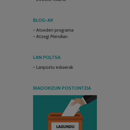
BLOG-AK
Atseden programa
Atzegi Mendian
LAN POLTSA
Lanpostu eskaerak
IRADOKIZUN POSTONTZIA