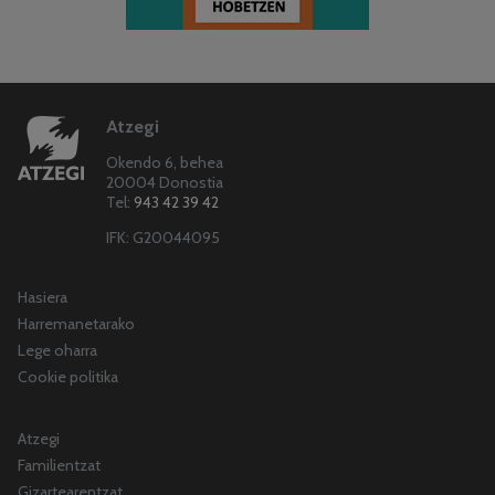
Atzegi
Okendo 6, behea
20004 Donostia
Tel:
943 42 39 42
IFK: G20044095
Hasiera
Harremanetarako
Lege oharra
Cookie politika
Atzegi
Familientzat
Gizartearentzat