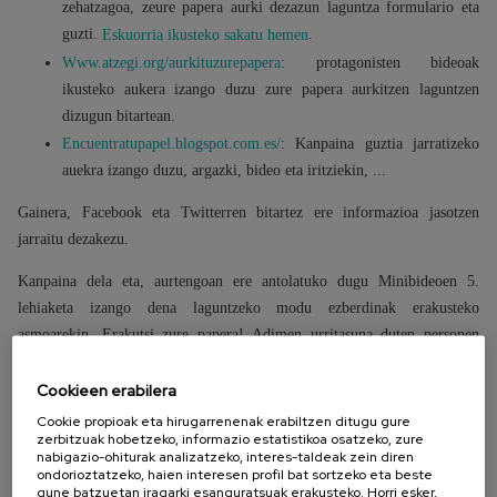
zehatzagoa, zeure papera aurki dezazun laguntza formulario eta
guzti.
.
Eskuorria ikusteko sakatu hemen
Www.atzegi.org/aurkituzurepapera
: protagonisten bideoak
ikusteko aukera izango duzu zure papera aurkitzen laguntzen
dizugun bitartean.
Encuentratupapel.blogspot.com.es/
: Kanpaina guztia jarratizeko
auekra izango duzu, argazki, bideo eta iritziekin, ...
Gainera, Facebook eta Twitterren bitartez ere informazioa jasotzen
jarraitu dezakezu.
Kanpaina dela eta, aurtengoan ere antolatuko dugu Minibideoen 5.
lehiaketa izango dena laguntzeko modu ezberdinak erakusteko
asmoarekin. Erakutsi zure papera! Adimen urritasuna duten personen
bizitza hobetzeko lagungarriak diren paper ezberdinak erakustea nahi
dugu.
Cookieen erabilera
Cookie propioak eta hirugarrenenak erabiltzen ditugu gure
Ondoren lehiaketaren oinarriak ikus ditzakezue. Animatu zaitezte parte
zerbitzuak hobetzeko, informazio estatistikoa osatzeko, zure
nabigazio-ohiturak analizatzeko, interes-taldeak zein diren
hartzera!
ondorioztatzeko, haien interesen profil bat sortzeko eta beste
gune batzuetan iragarki esanguratsuak erakusteko. Horri esker,