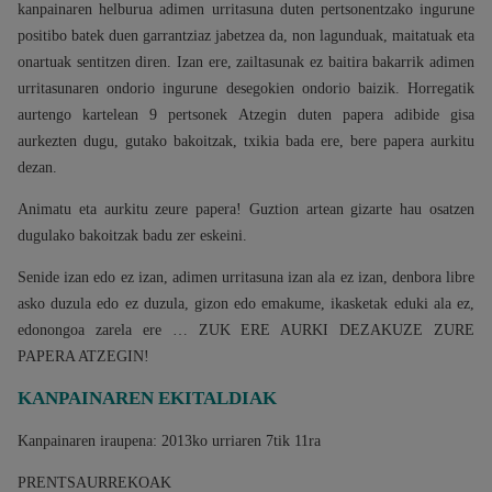
kanpainaren helburua adimen urritasuna duten pertsonentzako ingurune
positibo batek duen garrantziaz jabetzea da, non lagunduak, maitatuak eta
onartuak sentitzen diren. Izan ere, zailtasunak ez baitira bakarrik adimen
urritasunaren ondorio ingurune desegokien ondorio baizik. Horregatik
aurtengo kartelean 9 pertsonek Atzegin duten papera adibide gisa
aurkezten dugu, gutako bakoitzak, txikia bada ere, bere papera aurkitu
dezan.
Animatu eta aurkitu zeure papera! Guztion artean gizarte hau osatzen
dugulako bakoitzak badu zer eskeini.
Senide izan edo ez izan, adimen urritasuna izan ala ez izan, denbora libre
asko duzula edo ez duzula, gizon edo emakume, ikasketak eduki ala ez,
edonongoa zarela ere … ZUK ERE AURKI DEZAKUZE ZURE
PAPERA ATZEGIN!
KANPAINAREN EKITALDIAK
Kanpainaren iraupena: 2013ko urriaren 7tik 11ra
PRENTSAURREKOAK