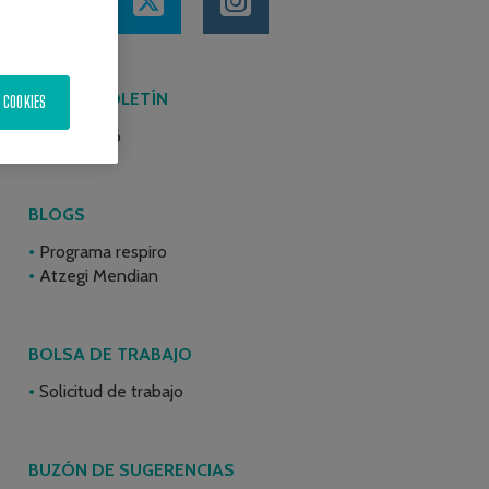
ÚLTIMO BOLETÍN
 COOKIES
Junio 2026
BLOGS
Programa respiro
Atzegi Mendian
BOLSA DE TRABAJO
Solicitud de trabajo
BUZÓN DE SUGERENCIAS