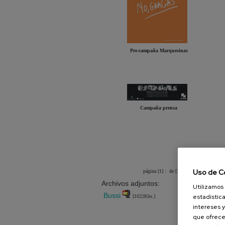
Pre-campaña Marquesinas
Campaña prensa
[1]
Uso de C
página [1] :
de [1] :
Archivos adjuntos:
Utilizamos 
Bussi
estadística
[1022Kbs.]
intereses y
que ofrece