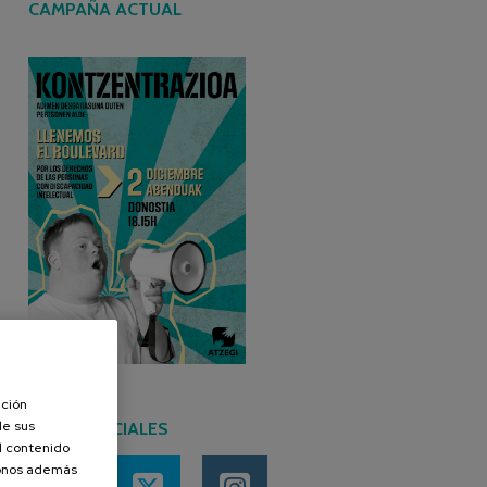
CAMPAÑA ACTUAL
ación
de sus
REDES SOCIALES
el contenido
donos además