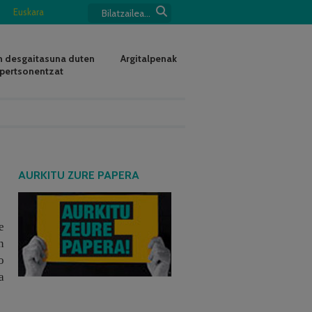
Euskara
 desgaitasuna duten
Argitalpenak
pertsonentzat
AURKITU ZURE PAPERA
e
n
o
a