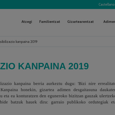
Castellano
Atzegi
Familientzat
Gizartearentzat
Adimen
sibilizazio kanpaina 2019
ZIO KANPAINA 2019
izazio kanpaina berria aurkeztu dugu: 'Bizi nire errealitat
. Kanpaina honekin, gizartea adimen desgaitasuna daukate
gu eta ea konturatzen den eguneroko bizitzan gauzak ulertzek
ibide batzuk hauek dira: garraio publikoko ordutegiak et