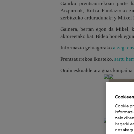
Gaurko prentsaurrekoan parte h
Aizpuruak, Kutxa Fundazioko zuz
zerbitzuko arduradunak; y Mitxel
Gainera, bertan egon da Mikel, 
aktoreetako bat. Bideo honek egun
Informazio gehiagorako
atzegi.eus
Prentsaurrekoa ikusteko,
sartu he
Orain eskualdetara goaz kanpaina 
Cookieen 
Cookie pr
informazi
zein dire
iragarki 
dezakegu 