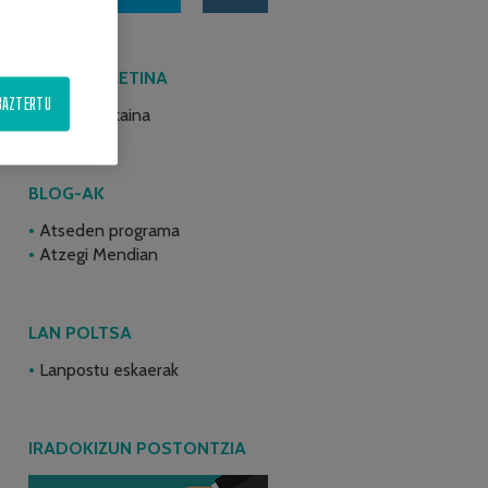
AZKEN BULETINA
BAZTERTU
2026ko ekaina
BLOG-AK
Atseden programa
Atzegi Mendian
LAN POLTSA
Lanpostu eskaerak
IRADOKIZUN POSTONTZIA