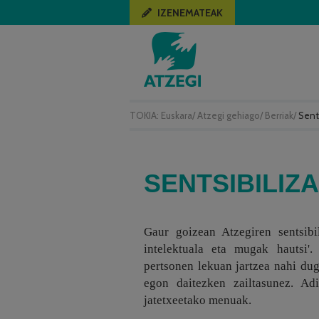
IZENEMATEAK
TOKIA:
Euskara
/
Atzegi gehiago
/
Berriak
/
Sent
SENTSIBILIZA
Gaur goizean Atzegiren sentsibil
intelektuala eta mugak hautsi'
pertsonen lekuan jartzea nahi du
egon daitezken zailtasunez. Ad
jatetxeetako menuak.