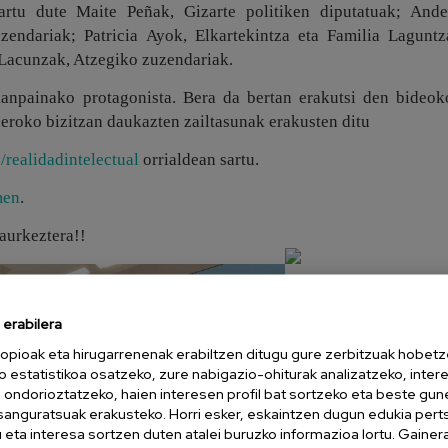
artu dute Maite Peñak, Gizarte politiken diputatuak; Ande
endariak; Patricia Ayok, Elkartekintza eta Familia Laguntz
 Lacunzak, Atzegiko zuzendariak.
kanpainako protagonista. Bera da bertan erakutsi den bideok
eroko bizitzan daukazten zailtasunak erakusten ditu
/realidadintelectual
orrialdean sartu.
men
.
aurkeztera!!
erabilera
opioak eta hirugarrenenak erabiltzen ditugu gure zerbitzuak hobetz
o estatistikoa osatzeko, zure nabigazio-ohiturak analizatzeko, inter
n ondorioztatzeko, haien interesen profil bat sortzeko eta beste gu
esanguratsuak erakusteko. Horri esker, eskaintzen dugun edukia pert
eta interesa sortzen duten atalei buruzko informazioa lortu. Gainer