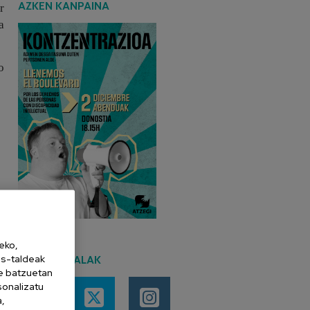
AZKEN KANPAINA
r
a
o
eko,
es-taldeak
SARE SOZIALAK
ne batzuetan
sonalizatu
a,