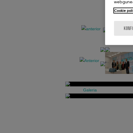
webgunea
Cookie poli
KONF
Galeria