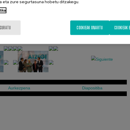
 eta zure segurtasuna hobetu ditzakegu.
tika
IGURATU
COOKIEAK ONARTU
COOKIEAK 
kanpaina 1
Aurkezpena
Diapositiba