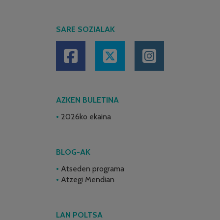
SARE SOZIALAK
AZKEN BULETINA
2026ko ekaina
BLOG-AK
Atseden programa
Atzegi Mendian
LAN POLTSA