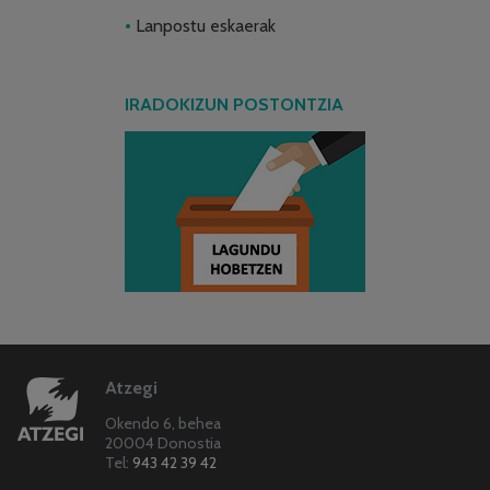
Lanpostu eskaerak
IRADOKIZUN POSTONTZIA
Atzegi
Okendo 6, behea
20004 Donostia
Tel:
943 42 39 42