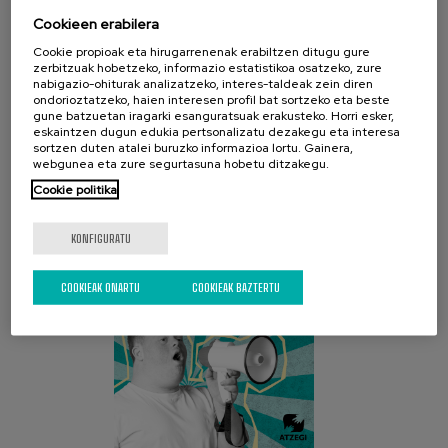
Cookieen erabilera
Cookie propioak eta hirugarrenenak erabiltzen ditugu gure
zerbitzuak hobetzeko, informazio estatistikoa osatzeko, zure
nabigazio-ohiturak analizatzeko, interes-taldeak zein diren
ondorioztatzeko, haien interesen profil bat sortzeko eta beste
gune batzuetan iragarki esanguratsuak erakusteko. Horri esker,
eskaintzen dugun edukia pertsonalizatu dezakegu eta interesa
AZKEN KANPAINA
sortzen duten atalei buruzko informazioa lortu. Gainera,
webgunea eta zure segurtasuna hobetu ditzakegu.
Cookie politika
KONFIGURATU
COOKIEAK ONARTU
COOKIEAK BAZTERTU