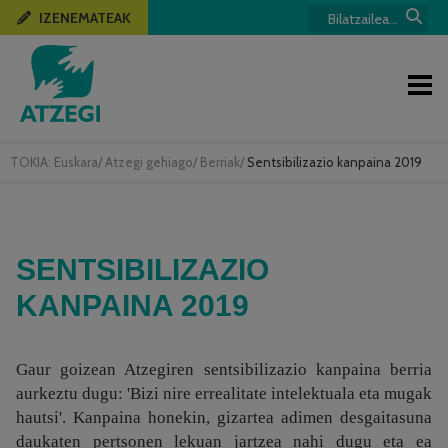
IZENEMATEAK
TOKIA:
Euskara
/
Atzegi gehiago
/
Berriak
/
Sentsibilizazio kanpaina 2019
SENTSIBILIZAZIO
KANPAINA 2019
Gaur goizean Atzegiren sentsibilizazio kanpaina berria
aurkeztu dugu: 'Bizi nire errealitate intelektuala eta mugak
hautsi'. Kanpaina honekin, gizartea adimen desgaitasuna
daukaten pertsonen lekuan jartzea nahi dugu eta ea