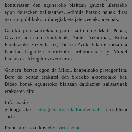
konturatzen den eguneroko bizitzan gauzak ulertzeko
egon daitezken zailtasunez. Adibide batzuk hauek dira:
garraio publikoko ordutegiak eta jatetxeetako menuak.
Gaurko prentsaurrekoan parte hartu dute Maite Peñak,
Gizarte politiken diputatuak; Ander Aizpuruak, Kutxa
Fundazioko zuzendariak; Patricia Ayok, Elkartekintza eta
Familia Laguntza zerbitzuko arduradunak; y Mitxel
Lacunzak, Atzegiko zuzendariak.
Gainera, bertan egon da Mikel, kanpainako protagonista.
Bera da bertan erakutsi den bideoko aktoreetako bat.
Bideo honek eguneroko bizitzan daukazten zailtasunak
erakusten ditu
Informazio
gehiagorako
atzegi.eus/realidadintelectual
orrialdean
sartu.
Prentsaurrekoa ikusteko,
sartu hemen
.