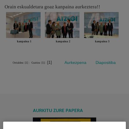
Orain eskualdetara goaz kanpaina aurkeztera!!
kanpaina 1
kanpaina 2
kanpaina 3
[1]
Aurkezpena
Diapositiba
Orrialdea: [1] :
Guztira: [1] :
AURKITU ZURE PAPERA