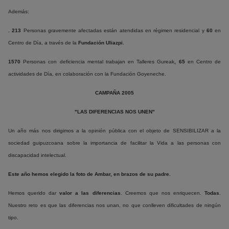
Además:
. 213
Personas gravemente afectadas están atendidas en régimen residencial y
60
en
Centro de Día, a través de la
Fundación Uliazpi.
1570
Personas con deficiencia mental trabajan en Talleres Gureak
,
65
en Centro de
actividades de Día, en colaboración con la Fundación Goyeneche.
CAMPAÑA 2005
"LAS DIFERENCIAS NOS UNEN"
Un año más nos dirigimos a la opinión pública con el objeto de SENSIBILIZAR a la
sociedad guipuzcoana sobre la importancia de facilitar la Vida a las personas con
discapacidad intelectual.
Este año hemos elegido la foto de Ambar, en brazos de su padre.
Hemos querido dar
valor a las diferencias
. Creemos que nos enriquecen.
Todas
.
Nuestro reto es que las diferencias nos unan, no que conlleven dificultades de ningún
tipo.