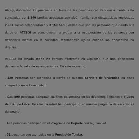
Atzegi, Asociación Guipuzcoana en favor de las personas con deficiencia mental está
constituida por
1.840
familias asociadas con algún familiar con discapacidad intelectual,
2.933
socios colaboradores y
3.150
ATZEGIzales que son las personas que dando sus
datos en ATZEGI se comprometen a ayudar a la incorporación de las personas con
deficiencia mental en la sociedad, facilitándoles ayuda cuando las encuentren en
dificultad.
ATZEGI ha creado todos los centros existentes en Gipuzkoa que han posibilitado
demostrar la valía de estas personas. En este momento:
. 120
Personas son atendidas a través de nuestro
Servicio de Viviendas
en pisos
integrados en la Comunidad.
. Casi
800
personas participan los fines de semana en los diferentes Txolartes o
clubes
de Tiempo Libre
. De ellos, la mitad han participado en nuestro programa de vacaciones
de verano.
.
400
personas participan en el
Programa de Deporte
con regularidad.
.
51
personas son atendidas en la
Fundación Tutelar.