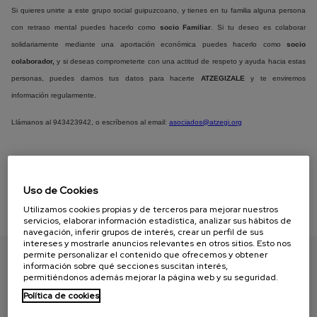
Si quieres unirte a este grupo social guipuzcoano, y tienes en tu familia alguna persona
con retraso mental puedes hacerlo como
socio Familiar
. Si tu deseo es colaborar
solidariamente mediante una aportación económica puedes hacerlo como
socio
colaborador,
y si deseas comprometerte con una actitud de respeto y ayuda hacia estas
personas, puedes darnos tus datos para hacerte
ATZEGIZALE
y te enviremos
información regularmente.
Llámanos al 943423942, o escríbenos al email:
asociados@atzegi.org
Uso de Cookies
Utilizamos cookies propias y de terceros para mejorar nuestros
servicios, elaborar información estadística, analizar sus hábitos de
navegación, inferir grupos de interés, crear un perfil de sus
intereses y mostrarle anuncios relevantes en otros sitios. Esto nos
permite personalizar el contenido que ofrecemos y obtener
información sobre qué secciones suscitan interés,
ENCUENTRA TU PAPEL
permitiéndonos además mejorar la página web y su seguridad.
Política de cookies