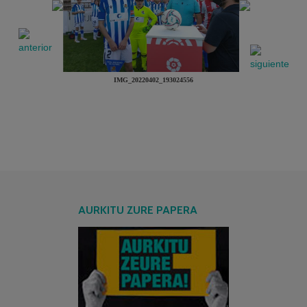
IMG_20220402_193024556
AURKITU ZURE PAPERA