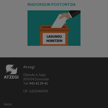
IRADOKIZUN POSTONTZIA
Atzegi
Okendo 6, bajo
20004 Donostia
Tel:
943 42 39 42
CIF: G20044095
Inicio