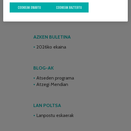
COOKIEAK ONARTU
COOKIEAK BAZTERTU
AZKEN BULETINA
2026ko ekaina
BLOG-AK
Atseden programa
Atzegi Mendian
LAN POLTSA
Lanpostu eskaerak