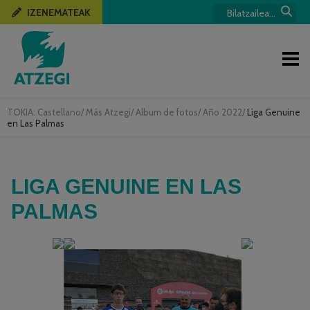
IZENEMATEAK
TOKIA:
Castellano
/
Más Atzegi
/
Album de fotos
/
Año 2022
/
Liga Genuine
en Las Palmas
LIGA GENUINE EN LAS
PALMAS