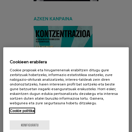
AZKEN KANPAINA
Cookieen erabilera
Cookie propioak eta hirugarrenenak erabiltzen ditugu gure
zerbitzuak hobetzeko, informazio estatistikoa osatzeko, zure
nabigazio-ohiturak analizatzeko, interes-taldeak zein diren
ondorioztatzeko, haien interesen profil bat sortzeko eta beste
gune batzuetan iragarki esanguratsuak erakusteko. Horri esker,
eskaintzen dugun edukia pertsonalizatu dezakegu eta interesa
sortzen duten atalei buruzko informazioa lortu. Gainera,
webgunea eta zure segurtasuna hobetu ditzakegu.
Cookie politika
KONFIGURATU
SARE SOZIALAK