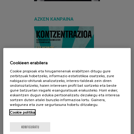
AZKEN KANPAINA
Cookieen erabilera
Cookie propioak eta hirugarrenenak erabiltzen ditugu gure
zerbitzuak hobetzeko, informazio estatistikoa osatzeko, zure
nabigazio-ohiturak analizatzeko, interes-taldeak zein diren
ondorioztatzeko, haien interesen profil bat sortzeko eta beste
gune batzuetan iragarki esanguratsuak erakusteko. Horri esker,
eskaintzen dugun edukia pertsonalizatu dezakegu eta interesa
sortzen duten atalei buruzko informazioa lortu. Gainera,
webgunea eta zure segurtasuna hobetu ditzakegu.
Cookie politika
KONFIGURATU
SARE SOZIALAK