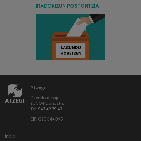
IRADOKIZUN POSTONTZIA
Atzegi
Okendo 6, bajo
20004 Donostia
Tel:
943 42 39 42
CIF: G20044095
Inicio