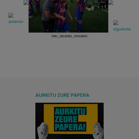
IMG_20220402_191658691
AURKITU ZURE PAPERA