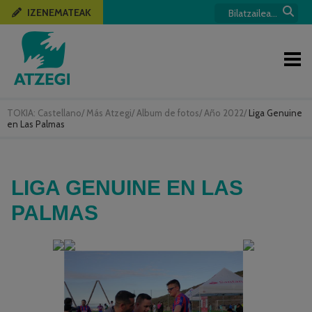
IZENEMATEAK
TOKIA:
Castellano
/
Más Atzegi
/
Album de fotos
/
Año 2022
/
Liga Genuine
en Las Palmas
LIGA GENUINE EN LAS
PALMAS