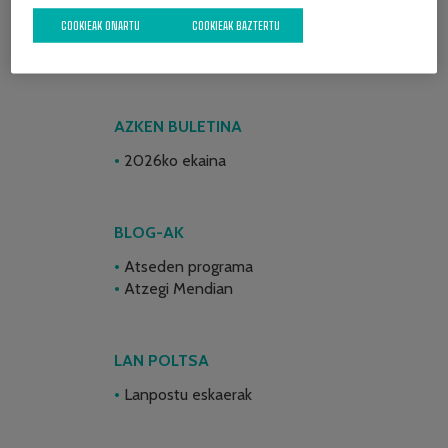
COOKIEAK ONARTU
COOKIEAK BAZTERTU
AZKEN BULETINA
2026ko ekaina
BLOG-AK
Atseden programa
Atzegi Mendian
LAN POLTSA
Lanpostu eskaerak