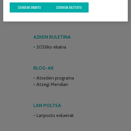
COOKIEAK ONARTU
COOKIEAK BAZTERTU
AZKEN BULETINA
2026ko ekaina
BLOG-AK
Atseden programa
Atzegi Mendian
LAN POLTSA
Lanpostu eskaerak