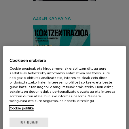
AZKEN KANPAINA
Cookieen erabilera
Cookie propioak eta hirugarrenenak erabiltzen ditugu gure
zerbitzuak hobetzeko, informazio estatistikoa osatzeko, zure
nabigazio-ohiturak analizatzeko, interes-taldeak zein diren
ondorioztatzeko, haien interesen profil bat sortzeko eta beste
gune batzuetan iragarki esanguratsuak erakusteko. Horri esker,
eskaintzen dugun edukia pertsonalizatu dezakegu eta interesa
sortzen duten atalei buruzko informazioa lortu. Gainera,
webgunea eta zure segurtasuna hobetu ditzakegu.
Cookie politika
KONFIGURATU
SARE SOZIALAK