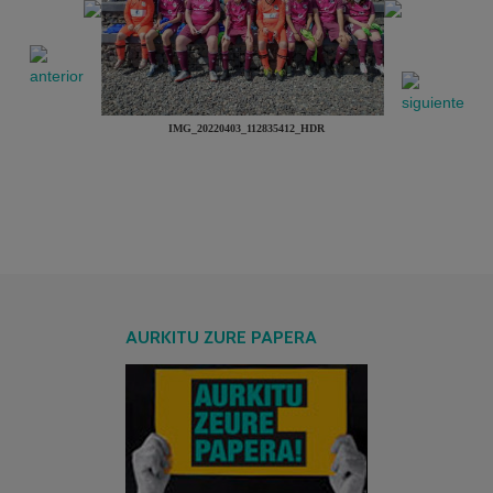
IMG_20220403_112835412_HDR
AURKITU ZURE PAPERA