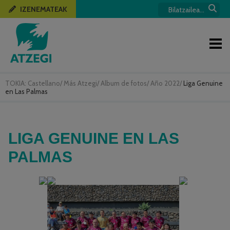
IZENEMATEAK
TOKIA:
Castellano
/
Más Atzegi
/
Album de fotos
/
Año 2022
/
Liga Genuine
en Las Palmas
LIGA GENUINE EN LAS
PALMAS