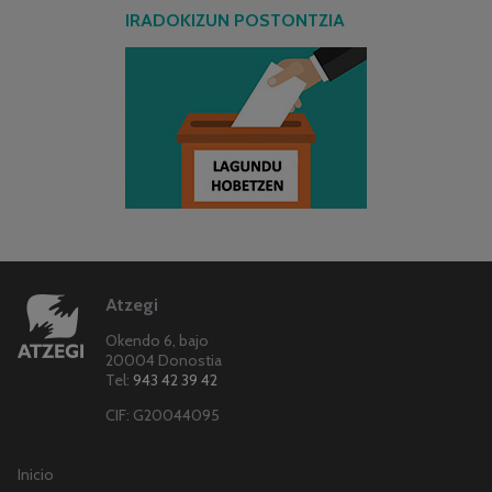
IRADOKIZUN POSTONTZIA
Atzegi
Okendo 6, bajo
20004 Donostia
Tel:
943 42 39 42
CIF: G20044095
Inicio