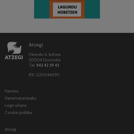
Atzegi
Okendo 6, behea
20004 Donostia
Tel:
943 42 39 42
IFK: G20044095
Hasiera
Harremanetarako
Lege oharra
Cookie politika
Atzegi