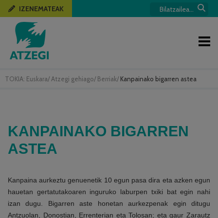
IZENEMATEAK
TOKIA:
Euskara
/
Atzegi gehiago
/
Berriak
/
Kanpainako bigarren astea
KANPAINAKO BIGARREN
ASTEA
Kanpaina aurkeztu genuenetik 10 egun pasa dira eta azken egun
hauetan gertatutakoaren inguruko laburpen txiki bat egin nahi
izan dugu. Bigarren aste honetan aurkezpenak egin ditugu
Antzuolan, Donostian, Errenterian eta Tolosan; eta gaur Zarautz