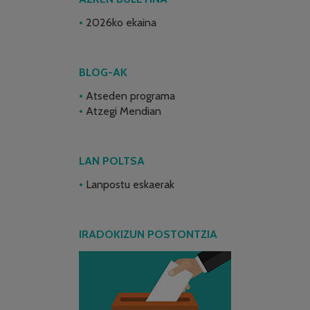
2026ko ekaina
BLOG-AK
Atseden programa
Atzegi Mendian
LAN POLTSA
Lanpostu eskaerak
IRADOKIZUN POSTONTZIA