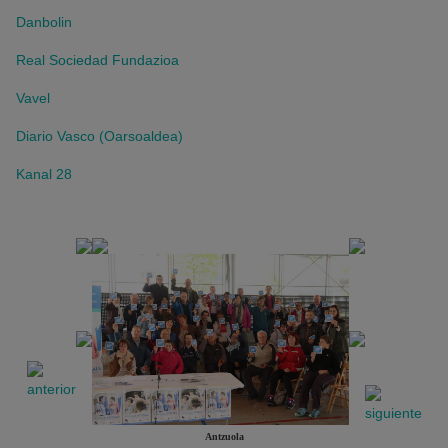
Danbolin
Real Sociedad Fundazioa
Vavel
Diario Vasco (Oarsoaldea)
Kanal 28
Antzuola