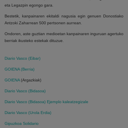
eta Legazpin egongo gara.
Bestetik, kanpainaren ekitaldi nagusia egin genuen Donostiako
Antzoki Zaharrean 500 pertsonen aurrean.
Ondoren, aste guztian medioetan kanpainaren inguruan agertuko
berriak ikusteko estekak dituzue.
Diario Vasco (Eibar)
GOIENA (Berria)
GOIENA
(Argazkiak)
Diario Vasco (Bidasoa)
Diario Vasco (Bidasoa) Ejemplo kaleatzegizale
Diario Vasco (Urola Erdia)
Gipuzkoa Solidario