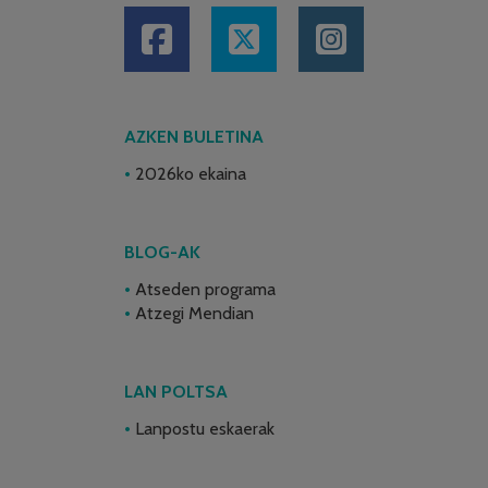
AZKEN BULETINA
2026ko ekaina
BLOG-AK
Atseden programa
Atzegi Mendian
LAN POLTSA
Lanpostu eskaerak