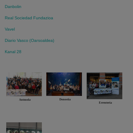
Danbolin
Real Sociedad Fundazioa
Vavel
Diario Vasco (Oarsoaldea)
Kanal 28
Donostia
Antzuola
Errenteria