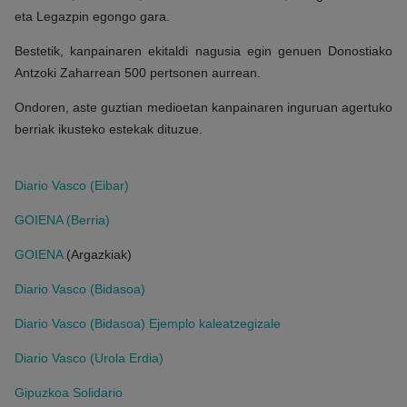
eta Legazpin egongo gara.
Bestetik, kanpainaren ekitaldi nagusia egin genuen Donostiako
Antzoki Zaharrean 500 pertsonen aurrean.
Ondoren, aste guztian medioetan kanpainaren inguruan agertuko
berriak ikusteko estekak dituzue.
Diario Vasco (Eibar)
GOIENA (Berria)
GOIENA
(Argazkiak)
Diario Vasco (Bidasoa)
Diario Vasco (Bidasoa) Ejemplo kaleatzegizale
Diario Vasco (Urola Erdia)
Gipuzkoa Solidario