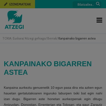
IZENEMATEAK
TOKIA:
Euskara
/
Atzegi gehiago
/
Berriak
/
Kanpainako bigarren astea
KANPAINAKO BIGARREN
ASTEA
Kanpaina aurkeztu genuenetik 10 egun pasa dira eta azken egun
hauetan gertatutakoaren inguruko laburpen txiki bat egin nahi
izan dugu. Bigarren aste honetan aurkezpenak egin ditugu
Antzuolan, Donostian, Errenterian eta Tolosan; eta gaur Zarautz