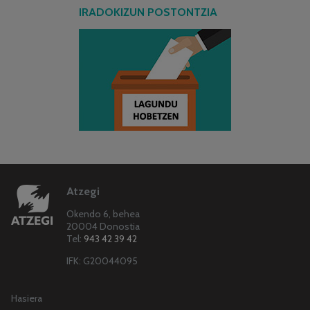
IRADOKIZUN POSTONTZIA
Atzegi
Okendo 6, behea
20004 Donostia
Tel:
943 42 39 42
IFK: G20044095
Hasiera