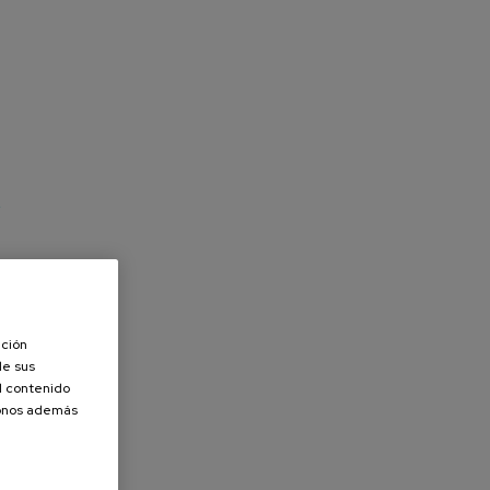
e
ación
de sus
el contenido
donos además