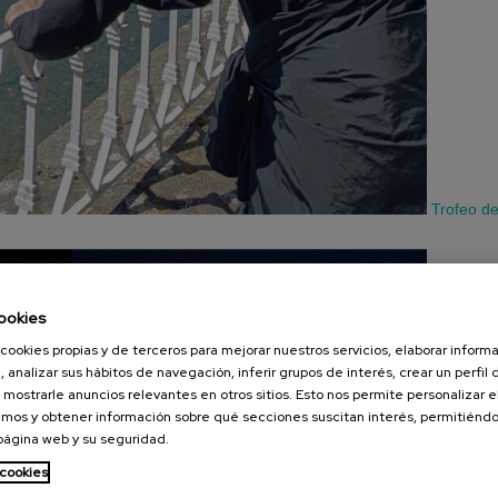
Trofeo d
ookies
cookies propias y de terceros para mejorar nuestros servicios, elaborar inform
Contenido bloqueado por su configuraciÃ³n de cookies. Para verlo active:
, analizar sus hábitos de navegación, inferir grupos de interés, crear un perfil 
 mostrarle anuncios relevantes en otros sitios. Esto nos permite personalizar 
Cookies publicitarias
mos y obtener información sobre qué secciones suscitan interés, permitién
 página web y su seguridad.
CONFIGURACIÃ³N DE COOKIES
 cookies