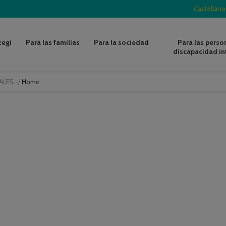
Castellano
zegi
Para las familias
Para la sociedad
Para las perso
discapacidad in
ALES -
/
Home