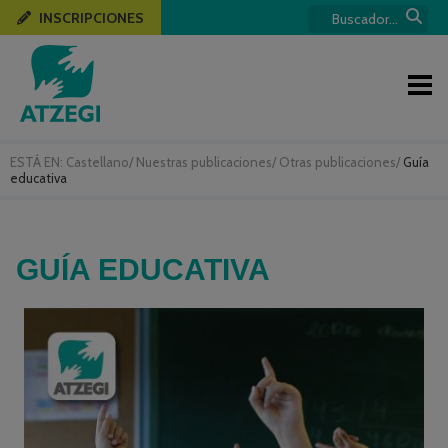
INSCRIPCIONES
ESTÁ EN:
Castellano
/
Nuestras publicaciones
/
Otras publicaciones
/
Guía
educativa
GUÍA EDUCATIVA