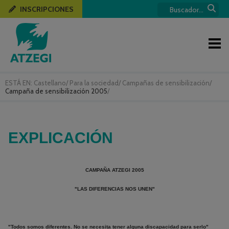
INSCRIPCIONES
ESTÁ EN:
Castellano
/
Para la sociedad
/
Campañas de sensibilización
/
Campaña de sensibilización 2005
/
EXPLICACIÓN
CAMPAÑA ATZEGI 2005
"LAS DIFERENCIAS NOS UNEN"
"Todos somos diferentes. No se necesita tener alguna discapacidad para serlo"