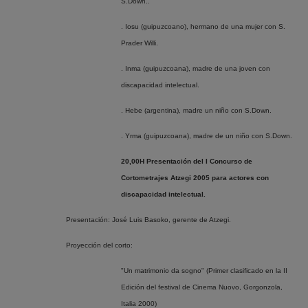
S.Down..
. Iosu (guipuzcoano), hermano de una mujer con S.
Prader Willi.
. Inma (guipuzcoana), madre de una joven con
discapacidad intelectual.
. Hebe (argentina), madre un niño con S.Down.
. Yrma (guipuzcoana), madre de un niño con S.Down.
20,00H Presentación del I Concurso de
Cortometrajes Atzegi 2005 para actores con
discapacidad intelectual.
Presentación: José Luis Basoko, gerente de Atzegi.
Proyección del corto:
"Un matrimonio da sogno" (Primer clasificado en la II
Edición del festival de Cinema Nuovo, Gorgonzola,
Italia 2000)