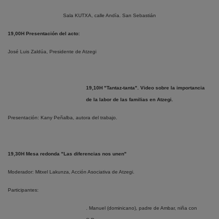
Sala KUTXA, calle Andía. San Sebastián
19,00H Presentación del acto:
José Luis Zaldúa, Presidente de Atzegi
19,10H "Tantaz-tanta". Video sobre la importancia
de la labor de las familias en Atzegi.
Presentación: Kany Peñalba, autora del trabajo.
19,30H Mesa redonda "Las diferencias nos unen"
Moderador: Mitxel Lakunza, Acción Asociativa de Atzegi.
Participantes:
. Manuel (dominicano), padre de Ambar, niña con