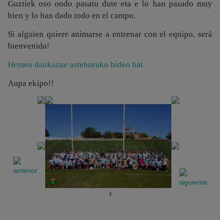
Guztiek oso ondo pasatu dute eta e lo han pasado muy
bien y lo han dado todo en el campo.
Si alguien quiere animarse a entrenar con el equipo, será
bienvenida!
Hemen daukazue asteburuko bideo bat.
Aupa ekipo!!
3