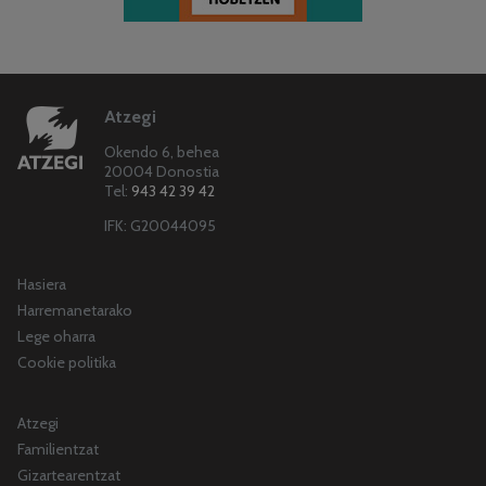
Atzegi
Okendo 6, behea
20004 Donostia
Tel:
943 42 39 42
IFK: G20044095
Hasiera
Harremanetarako
Lege oharra
Cookie politika
Atzegi
Familientzat
Gizartearentzat