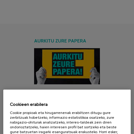
AURKITU ZURE PAPERA
AZKEN KANPAINA
Cookieen erabilera
Cookie propioak eta hirugarrenenak erabiltzen ditugu gure
zerbitzuak hobetzeko, informazio estatistikoa osatzeko, zure
nabigazio-ohiturak analizatzeko, interes-taldeak zein diren
ondorioztatzeko, haien interesen profil bat sortzeko eta beste
gune batzuetan iragarki esanguratsuak erakusteko. Horri esker,