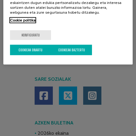
eskaintzen dugun edukia pertsonalizatu dezakegu eta interesa
sortzen duten atalei buruzko informazioa lortu. Gainera,
webgunea eta zure segurtasuna hobetu ditzakegu.
Cookie politika
KONFIGURATU
COOKIEAK ONARTU
COOKIEAK BAZTERTU
SARE SOZIALAK
AZKEN BULETINA
2026ko ekaina