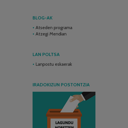
BLOG-AK
Atseden programa
Atzegi Mendian
LAN POLTSA
Lanpostu eskaerak
IRADOKIZUN POSTONTZIA