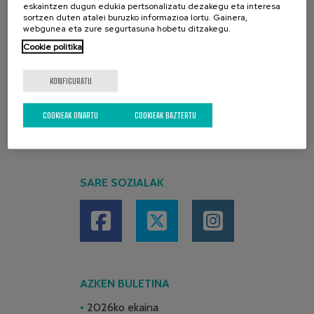
eskaintzen dugun edukia pertsonalizatu dezakegu eta interesa
sortzen duten atalei buruzko informazioa lortu. Gainera,
webgunea eta zure segurtasuna hobetu ditzakegu.
Cookie politika
KONFIGURATU
COOKIEAK ONARTU
COOKIEAK BAZTERTU
SARE SOZIALAK
AZKEN BULETINA
2026ko ekaina