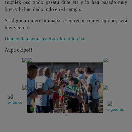
Guztiek oso ondo pasatu dute eta e lo han pasado muy
bien y lo han dado todo en el campo.
Si alguien quiere animarse a entrenar con el equipo, será
bienvenida!
Hemen daukazue asteburuko bideo bat.
Aupa ekipo!!
1