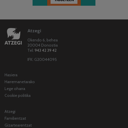
Atzegi
Okendo 6, behea
20004 Donostia
Tel:
943 42 39 42
IFK: G20044095
Hasiera
Harremanetarako
Lege oharra
Cookie politika
Atzegi
Familientzat
Gizartearentzat