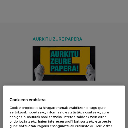
AURKITU ZURE PAPERA
AZKEN KANPAINA
Cookieen erabilera
Cookie propioak eta hirugarrenenak erabiltzen ditugu gure
zerbitzuak hobetzeko, informazio estatistikoa osatzeko, zure
nabigazio-ohiturak analizatzeko, interes-taldeak zein diren
ondorioztatzeko, haien interesen profil bat sortzeko eta beste
gune batzuetan iragarki esanguratsuak erakusteko. Horri esker,