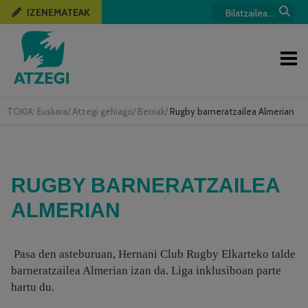
IZENEMATEAK
TOKIA:
Euskara
/
Atzegi gehiago
/
Berriak
/
Rugby barneratzailea Almerian
RUGBY BARNERATZAILEA
ALMERIAN
Pasa den asteburuan,
Hernani Club Rugby Elkarteko talde
barneratzailea Almerian izan da. Liga inklusiboan parte
hartu du.