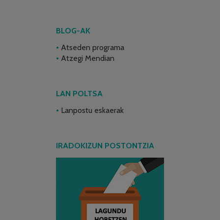
BLOG-AK
Atseden programa
Atzegi Mendian
LAN POLTSA
Lanpostu eskaerak
IRADOKIZUN POSTONTZIA