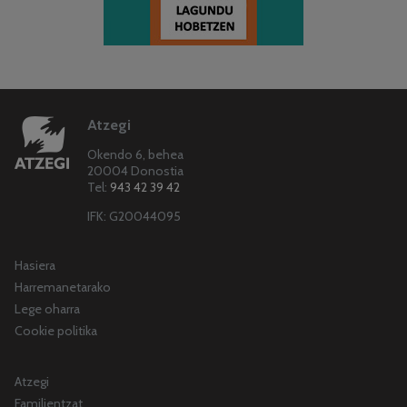
Atzegi
Okendo 6, behea
20004 Donostia
Tel:
943 42 39 42
IFK: G20044095
Hasiera
Harremanetarako
Lege oharra
Cookie politika
Atzegi
Familientzat