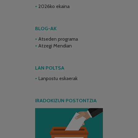
2026ko ekaina
BLOG-AK
Atseden programa
Atzegi Mendian
LAN POLTSA
Lanpostu eskaerak
IRADOKIZUN POSTONTZIA