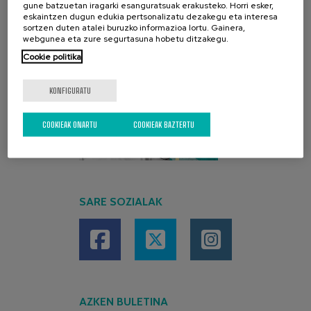
gune batzuetan iragarki esanguratsuak erakusteko. Horri esker,
eskaintzen dugun edukia pertsonalizatu dezakegu eta interesa
sortzen duten atalei buruzko informazioa lortu. Gainera,
webgunea eta zure segurtasuna hobetu ditzakegu.
Cookie politika
KONFIGURATU
COOKIEAK ONARTU
COOKIEAK BAZTERTU
SARE SOZIALAK
AZKEN BULETINA