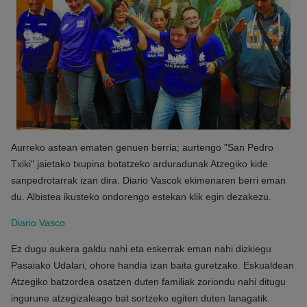
Aurreko astean ematen genuen berria; aurtengo "San Pedro
Txiki" jaietako txupina botatzeko arduradunak Atzegiko kide
sanpedrotarrak izan dira. Diario Vascok ekimenaren berri eman
du. Albistea ikusteko ondorengo estekan klik egin dezakezu.
Diario Vasco
Ez dugu aukera galdu nahi eta eskerrak eman nahi dizkiegu
Pasaiako Udalari, ohore handia izan baita guretzako. Eskualdean
Atzegiko batzordea osatzen duten familiak zoriondu nahi ditugu
ingurune atzegizaleago bat sortzeko egiten duten lanagatik.