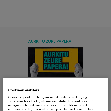
AURKITU ZURE PAPERA
Cookieen erabilera
AZKEN KANPAINA
Cookie propioak eta hirugarrenenak erabiltzen ditugu gure
zerbitzuak hobetzeko, informazio estatistikoa osatzeko, zure
nabigazio-ohiturak analizatzeko, interes-taldeak zein diren
ondorioztatzeko, haien interesen profil bat sortzeko eta beste