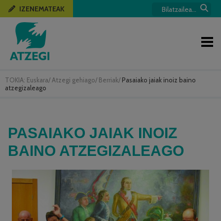
IZENEMATEAK
TOKIA:
Euskara
/
Atzegi gehiago
/
Berriak
/
Pasaiako jaiak inoiz baino
atzegizaleago
PASAIAKO JAIAK INOIZ
BAINO ATZEGIZALEAGO