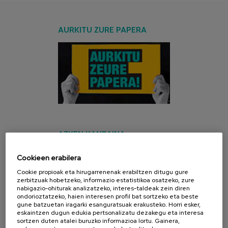
AURKITU ZURE PAPERA
AZKEN KANPAINA
Cookieen erabilera
Cookie propioak eta hirugarrenenak erabiltzen ditugu gure
zerbitzuak hobetzeko, informazio estatistikoa osatzeko, zure
nabigazio-ohiturak analizatzeko, interes-taldeak zein diren
ondorioztatzeko, haien interesen profil bat sortzeko eta beste
gune batzuetan iragarki esanguratsuak erakusteko. Horri esker,
eskaintzen dugun edukia pertsonalizatu dezakegu eta interesa
sortzen duten atalei buruzko informazioa lortu. Gainera,