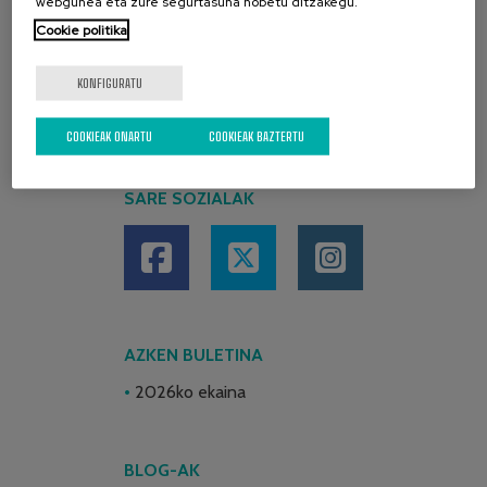
webgunea eta zure segurtasuna hobetu ditzakegu.
Cookie politika
KONFIGURATU
COOKIEAK ONARTU
COOKIEAK BAZTERTU
SARE SOZIALAK
AZKEN BULETINA
2026ko ekaina
BLOG-AK