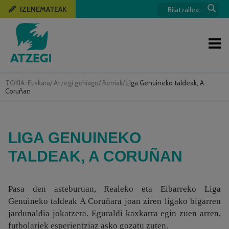
IZENEMATEAK
TOKIA:
Euskara
/
Atzegi gehiago
/
Berriak
/
Liga Genuineko taldeak, A
Coruñan
LIGA GENUINEKO
TALDEAK, A CORUÑAN
Pasa den asteburuan, Realeko eta Eibarreko Liga
Genuineko taldeak A Coruñara joan ziren ligako bigarren
jardunaldia jokatzera. Eguraldi kaxkarra egin zuen arren,
futbolariek esperientziaz asko gozatu zuten.