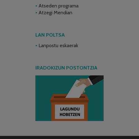
Atseden programa
Atzegi Mendian
LAN POLTSA
Lanpostu eskaerak
IRADOKIZUN POSTONTZIA