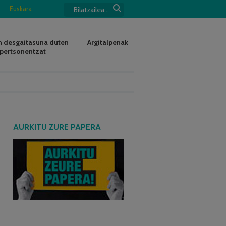
Euskara
 desgaitasuna duten
Argitalpenak
pertsonentzat
AURKITU ZURE PAPERA