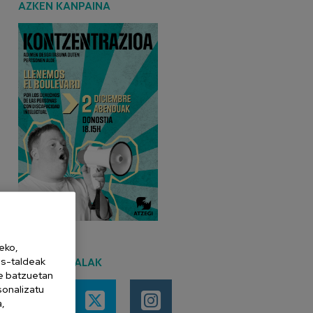
AZKEN KANPAINA
eko,
es-taldeak
SARE SOZIALAK
ne batzuetan
sonalizatu
a,