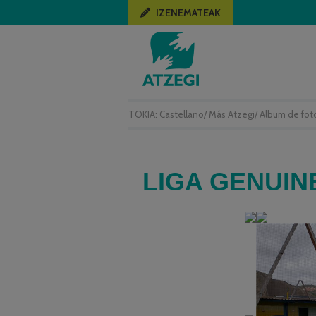
IZENEMATEAK
TOKIA:
Castellano
/
Más Atzegi
/
Album de fot
LIGA GENUIN