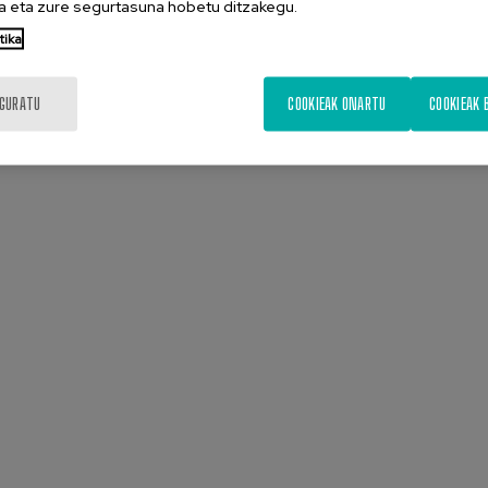
 eta zure segurtasuna hobetu ditzakegu.
tika
IGURATU
COOKIEAK ONARTU
COOKIEAK 