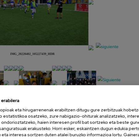
IMG_20220402_105227439_HDR
erabilera
opioak eta hirugarrenenak erabiltzen ditugu gure zerbitzuak hobetz
Aurkezpena
Diapositiba
o estatistikoa osatzeko, zure nabigazio-ohiturak analizatzeko, inter
n ondorioztatzeko, haien interesen profil bat sortzeko eta beste gu
esanguratsuak erakusteko. Horri esker, eskaintzen dugun edukia pert
eta interesa sortzen duten atalei buruzko informazioa lortu. Gainer