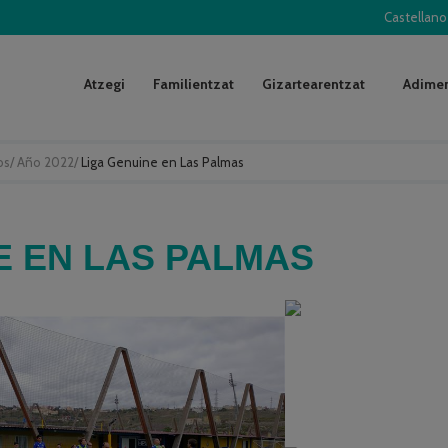
Castellano
Atzegi
Familientzat
Gizartearentzat
Adimen
os
/
Año 2022
/
Liga Genuine en Las Palmas
E EN LAS PALMAS