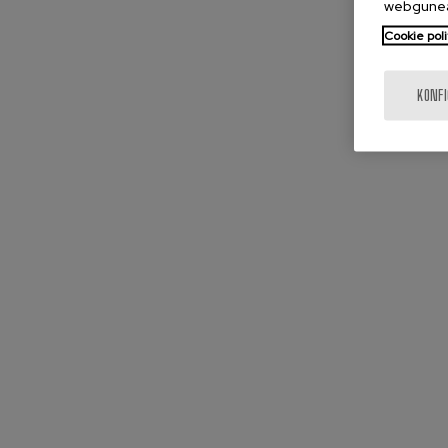
webgunea
Cookie poli
KONF