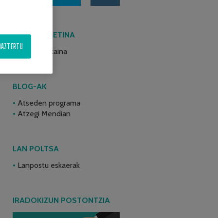
AZKEN BULETINA
BAZTERTU
2026ko ekaina
BLOG-AK
Atseden programa
Atzegi Mendian
LAN POLTSA
Lanpostu eskaerak
IRADOKIZUN POSTONTZIA