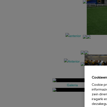
Cookieen 
Cookie pr
Galeria
informazi
zein dire
iragarki 
dezakegu 