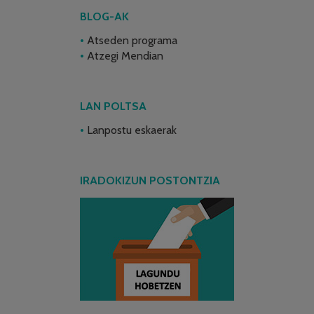
BLOG-AK
Atseden programa
Atzegi Mendian
LAN POLTSA
Lanpostu eskaerak
IRADOKIZUN POSTONTZIA