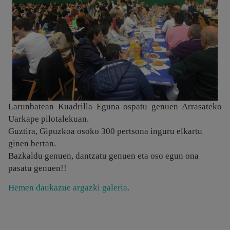
Larunbatean Kuadrilla Eguna ospatu genuen Arrasateko
Uarkape pilotalekuan.
Guztira, Gipuzkoa osoko 300 pertsona inguru elkartu
ginen bertan.
Bazkaldu genuen, dantzatu genuen eta oso egun ona
pasatu genuen!!
Hemen daukazue argazki galeria.