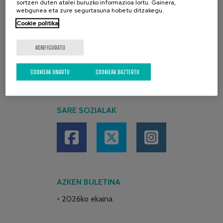
sortzen duten atalei buruzko informazioa lortu. Gainera,
webgunea eta zure segurtasuna hobetu ditzakegu.
Cookie politika
KONFIGURATU
COOKIEAK ONARTU
COOKIEAK BAZTERTU
SARE SOZIALAK
AZKEN BULETINA
2026ko ekaina