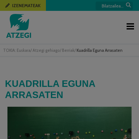
IZENEMATEAK
TOKIA:
Euskara
/
Atzegi gehiago
/
Berriak
/
Kuadrilla Eguna Arrasaten
KUADRILLA EGUNA
ARRASATEN