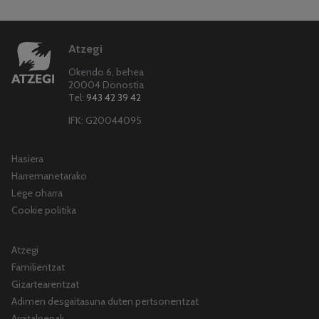
Atzegi
Okendo 6, behea
20004 Donostia
Tel:
943 42 39 42
IFK: G20044095
Hasiera
Harremanetarako
Lege oharra
Cookie politika
Atzegi
Familientzat
Gizartearentzat
Adimen desgaitasuna duten pertsonentzat
Argitalpenak