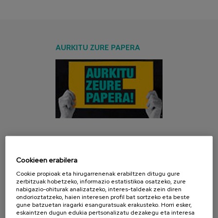
AURKITU ZURE PAPERA
AZKEN KANPAINA
Cookieen erabilera
Cookie propioak eta hirugarrenenak erabiltzen ditugu gure
zerbitzuak hobetzeko, informazio estatistikoa osatzeko, zure
nabigazio-ohiturak analizatzeko, interes-taldeak zein diren
ondorioztatzeko, haien interesen profil bat sortzeko eta beste
gune batzuetan iragarki esanguratsuak erakusteko. Horri esker,
eskaintzen dugun edukia pertsonalizatu dezakegu eta interesa