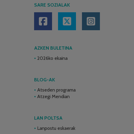
SARE SOZIALAK
AZKEN BULETINA
2026ko ekaina
BLOG-AK
Atseden programa
Atzegi Mendian
LAN POLTSA
Lanpostu eskaerak