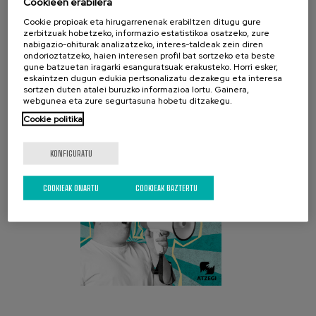
Cookieen erabilera
Cookie propioak eta hirugarrenenak erabiltzen ditugu gure
zerbitzuak hobetzeko, informazio estatistikoa osatzeko, zure
nabigazio-ohiturak analizatzeko, interes-taldeak zein diren
ondorioztatzeko, haien interesen profil bat sortzeko eta beste
gune batzuetan iragarki esanguratsuak erakusteko. Horri esker,
AZKEN KANPAINA
eskaintzen dugun edukia pertsonalizatu dezakegu eta interesa
sortzen duten atalei buruzko informazioa lortu. Gainera,
webgunea eta zure segurtasuna hobetu ditzakegu.
Cookie politika
KONFIGURATU
COOKIEAK ONARTU
COOKIEAK BAZTERTU