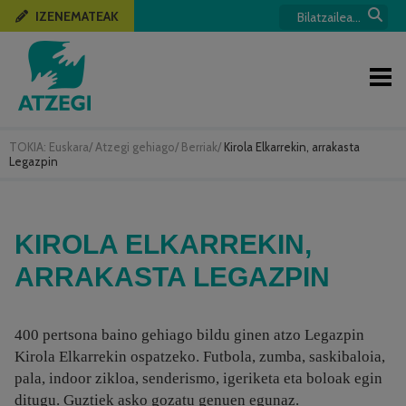
IZENEMATEAK
TOKIA:
Euskara
/
Atzegi gehiago
/
Berriak
/
Kirola Elkarrekin, arrakasta
Legazpin
KIROLA ELKARREKIN,
ARRAKASTA LEGAZPIN
400 pertsona baino gehiago bildu ginen atzo Legazpin
Kirola Elkarrekin ospatzeko. Futbola, zumba, saskibaloia,
pala, indoor zikloa, senderismo, igeriketa eta boloak egin
ditugu. Guztiek asko gozatu genuen egunaz.