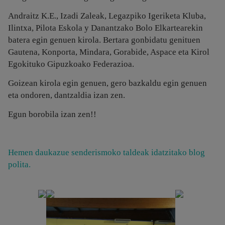
Andraitz K.E., Izadi Zaleak, Legazpiko Igeriketa Kluba,
Ilintxa, Pilota Eskola y Danantzako Bolo Elkartearekin
batera egin genuen kirola. Bertara gonbidatu genituen
Gautena, Konporta, Mindara, Gorabide, Aspace eta Kirol
Egokituko Gipuzkoako Federazioa.
Goizean kirola egin genuen, gero bazkaldu egin genuen
eta ondoren, dantzaldia izan zen.
Egun borobila izan zen!!
Hemen daukazue senderismoko taldeak idatzitako blog
polita.