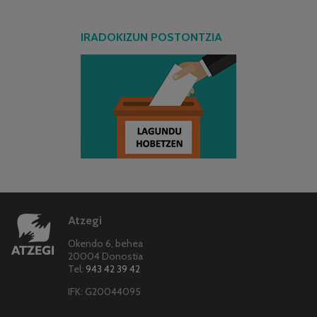
IRADOKIZUN POSTONTZIA
Atzegi
Okendo 6, behea
20004 Donostia
Tel:
943 42 39 42
IFK: G20044095