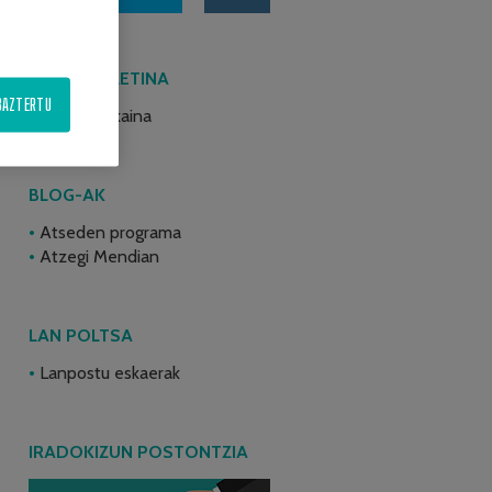
AZKEN BULETINA
BAZTERTU
2026ko ekaina
BLOG-AK
Atseden programa
Atzegi Mendian
LAN POLTSA
Lanpostu eskaerak
IRADOKIZUN POSTONTZIA