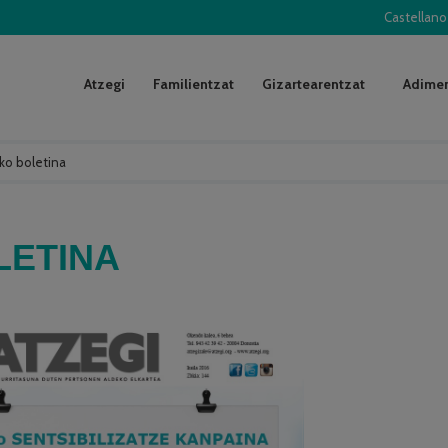
Castellano
Atzegi
Familientzat
Gizartearentzat
Adimen
eko boletina
LETINA