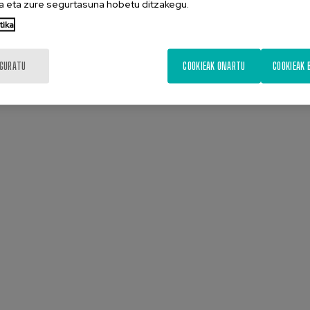
 eta zure segurtasuna hobetu ditzakegu.
ik eginez. Zure gustokoa izatea espero dugu.
tika
IGURATU
COOKIEAK ONARTU
COOKIEAK 