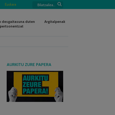
Euskara
 desgaitasuna duten
Argitalpenak
pertsonentzat
AURKITU ZURE PAPERA