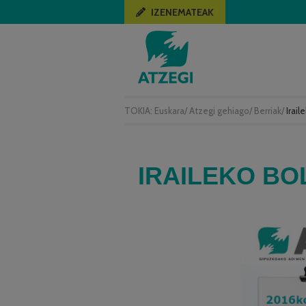
IZENEMATEAK
TOKIA:
Euskara
/
Atzegi gehiago
/
Berriak
/
Irail
IRAILEKO BO