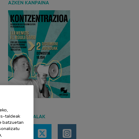
AZKEN KANPAINA
eko,
:
es-taldeak
SARE SOZIALAK
,
ne batzuetan
sonalizatu
a,
e