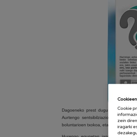
Cookieen 
Cookie pr
Dagoeneko prest dugu gure azkeneko b
informazi
Aurtengo sentsibilziazio kanpaina, 
zein dire
boluntarioen txokoa, eta abar luze bat.
iragarki 
dezakegu 
Hurengo egunetan jasoko duzu zure 