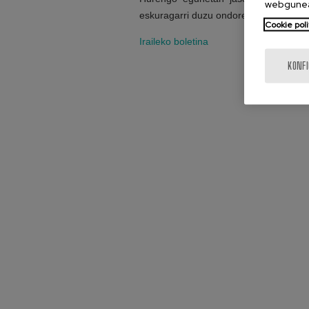
webgunea
eskuragarri duzu ondorengo estekan kl
Cookie poli
Iraileko boletina
KONF