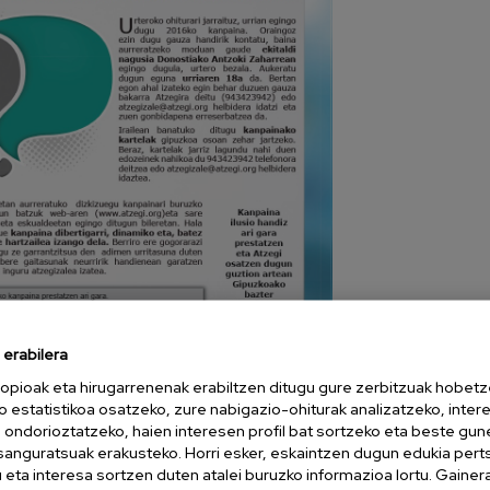
erabilera
opioak eta hirugarrenenak erabiltzen ditugu gure zerbitzuak hobetz
oletina, eta oraingoan berri pila bat ditugu zurekin konpartitzeko
o estatistikoa osatzeko, zure nabigazio-ohiturak analizatzeko, inter
Pauso Berriak programaren inguruko nobedadeak, aisialdiko ekintzak
n ondorioztatzeko, haien interesen profil bat sortzeko eta beste gu
esanguratsuak erakusteko. Horri esker, eskaintzen dugun edukia pert
eta interesa sortzen duten atalei buruzko informazioa lortu. Gainer
etxean edo zure posta elektronikoaren bitartez, baina hemen er