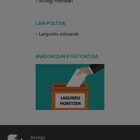
Atzegi Mendian
LAN POLTSA
Lanpostu eskaerak
IRADOKIZUN POSTONTZIA
Atzegi