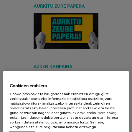
AURKITU ZURE PAPERA
AZKEN KANPAINA
Cookieen erabilera
Cookie propioak eta hirugarrenenak erabiltzen ditugu gure
zerbitzuak hobetzeko, informazio estatistikoa osatzeko, zure
nabigazio-ohiturak analizatzeko, interes-taldeak zein diren
ondorioztatzeko, haien interesen profil bat sortzeko eta beste
gune batzuetan iragarki esanguratsuak erakusteko. Horri esker,
eskaintzen dugun edukia pertsonalizatu dezakegu eta interesa
sortzen duten atalei buruzko informazioa lortu. Gainera,
webgunea eta zure segurtasuna hobetu ditzakegu.