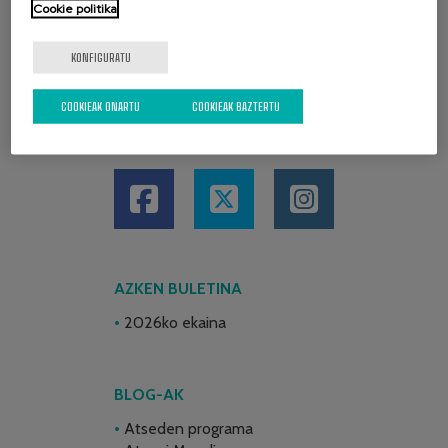
Cookie politika
KONFIGURATU
COOKIEAK ONARTU
COOKIEAK BAZTERTU
SARE SOZIALAK
AZKEN BULETINA
2026ko ekaina
BLOG-AK
Atseden programa