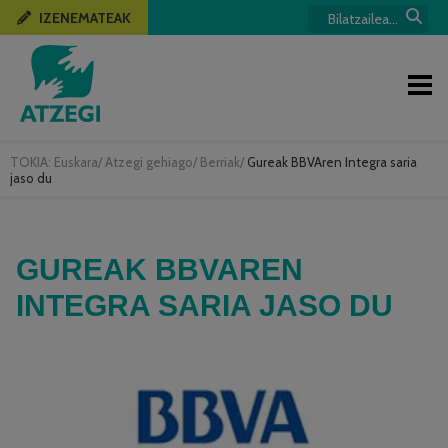
IZENEMATEAK
TOKIA:
Euskara
/
Atzegi gehiago
/
Berriak
/
Gureak BBVAren Integra saria
jaso du
GUREAK BBVAREN
INTEGRA SARIA JASO DU