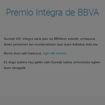
Gureak VIII. Integra saria jaso du BBVAren eskutik, urritasuna
duten pertsonen lan munduratzean izan duen ibilbidea dela eta.
Berria ikusi nahi baduzue,
egin klik hemen
.
Ez dugu aukera hau galdu nahi Gureak taldea zoriontzeko egiten
duen lanagatik.