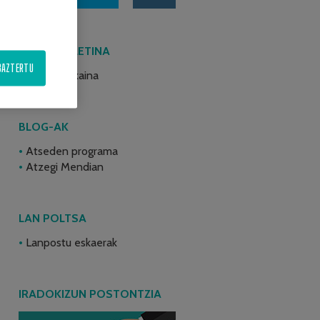
AZKEN BULETINA
BAZTERTU
2026ko ekaina
BLOG-AK
Atseden programa
Atzegi Mendian
LAN POLTSA
Lanpostu eskaerak
IRADOKIZUN POSTONTZIA