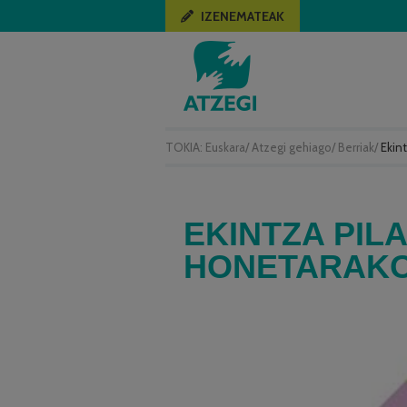
IZENEMATEAK
TOKIA:
Euskara
/
Atzegi gehiago
/
Berriak
/
Ekin
EKINTZA PIL
HONETARAK