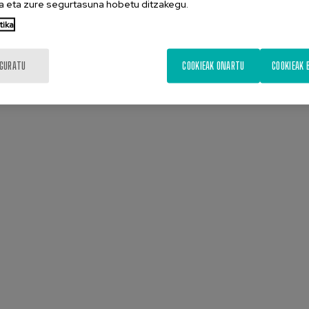
 eta zure segurtasuna hobetu ditzakegu.
tika
IGURATU
COOKIEAK ONARTU
COOKIEAK 