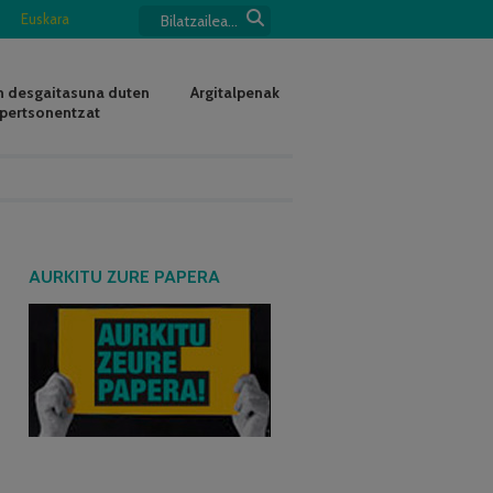
Euskara
 desgaitasuna duten
Argitalpenak
pertsonentzat
AURKITU ZURE PAPERA