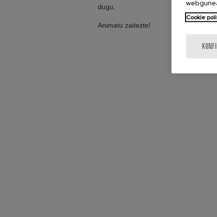
webgunea
dugu.
Cookie poli
Animatu zaitezte!
KONF