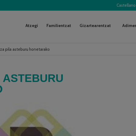
Castellano
Atzegi
Familientzat
Gizartearentzat
Adimen
tza pila asteburu honetarako
A ASTEBURU
O