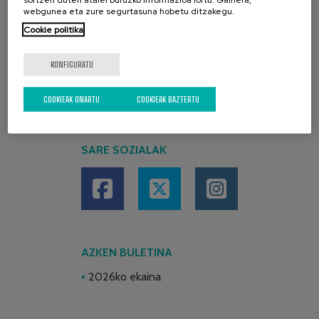
webgunea eta zure segurtasuna hobetu ditzakegu.
Cookie politika
KONFIGURATU
COOKIEAK ONARTU
COOKIEAK BAZTERTU
SARE SOZIALAK
AZKEN BULETINA
2026ko ekaina