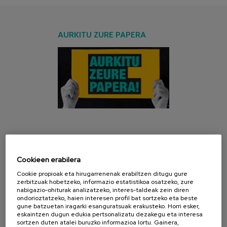
AURKITU ZURE PAPERA
AZKEN KANPAINA
Cookieen erabilera
Cookie propioak eta hirugarrenenak erabiltzen ditugu gure
zerbitzuak hobetzeko, informazio estatistikoa osatzeko, zure
nabigazio-ohiturak analizatzeko, interes-taldeak zein diren
ondorioztatzeko, haien interesen profil bat sortzeko eta beste
gune batzuetan iragarki esanguratsuak erakusteko. Horri esker,
eskaintzen dugun edukia pertsonalizatu dezakegu eta interesa
sortzen duten atalei buruzko informazioa lortu. Gainera,