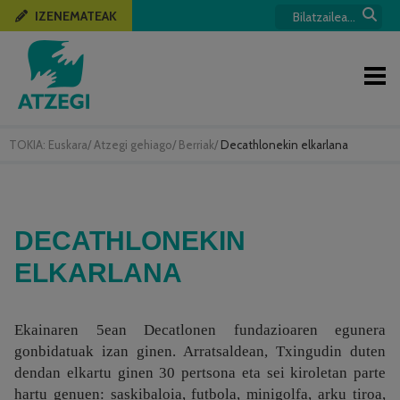
IZENEMATEAK
TOKIA:
Euskara
/
Atzegi gehiago
/
Berriak
/
Decathlonekin elkarlana
DECATHLONEKIN
ELKARLANA
Ekainaren 5ean Decatlonen fundazioaren egunera
gonbidatuak izan ginen. Arratsaldean, Txingudin duten
dendan elkartu ginen 30 pertsona eta sei kiroletan parte
hartu genuen: saskibaloia, futbola, minigolfa, arku tiroa,