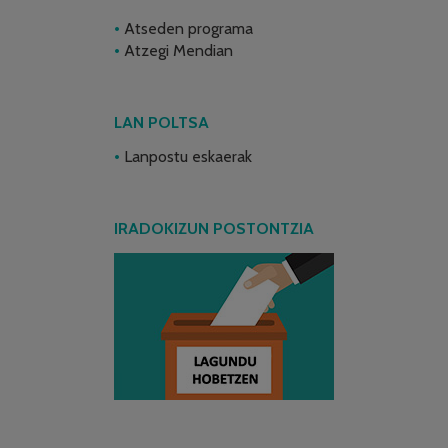
Atseden programa
Atzegi Mendian
LAN POLTSA
Lanpostu eskaerak
IRADOKIZUN POSTONTZIA