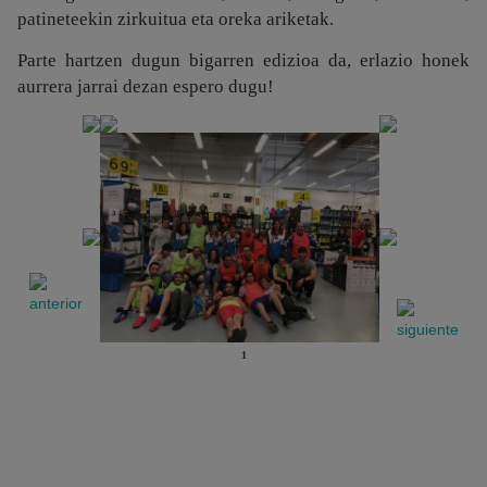
patineteekin zirkuitua eta oreka ariketak.
Parte hartzen dugun bigarren edizioa da, erlazio honek
aurrera jarrai dezan espero dugu!
1