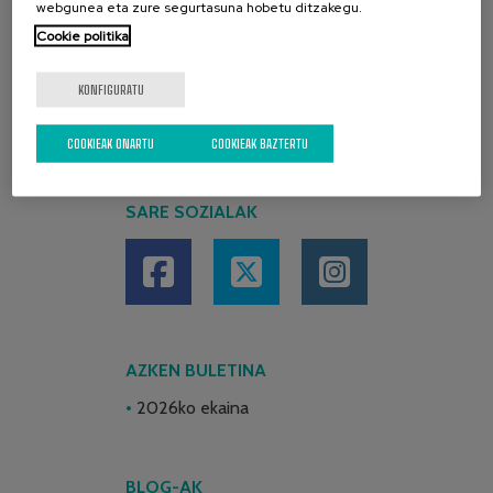
webgunea eta zure segurtasuna hobetu ditzakegu.
Cookie politika
KONFIGURATU
COOKIEAK ONARTU
COOKIEAK BAZTERTU
SARE SOZIALAK
AZKEN BULETINA
2026ko ekaina
BLOG-AK